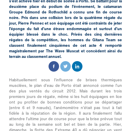
s’est achevé hier en début de soirée à Porto. Se battant pour la
deuxième place du podium de l’événement, le catamaran
Groupe Edmond de Rothschild a connu une fin de course
noire. Pris dans une collision lors de la quatrième régate du
jour, Pierre Pennec et son équipage ont été contraints de jeter
l’éponge du fait d’une étrave endommagée et surtout d’un
équipier blessé dans le choc. Privés des cinq dernières
régates de la compétition, les hommes du Gitana Team se
classent finalement cinquièmes de cet acte 4 remporté
magistralement par The Wave Muscat et concèdent ainsi du
terrain au classement annuel.
Habituellement sous l’influence de brises thermiques
musclées, le plan d’eau de Porto était annoncé comme l’un
des plus ventés du circuit 2012. Mais durant les trois
premiers jours de régate, même si les huit équipages en lice
ont pu profiter de bonnes conditions pour se départager
(entre 6 et 9 nœuds), l’anémomètre n’était pas tout à fait
fidèle à la réputation de la région. Il aura finalement fallu
attendre l’ultime jour de course pour que la brise prévue tout
au long de la semaine soit bel et bien de la partie. Hier,
dimanche, la flotte des Extreme 40 a dû négocier un vent