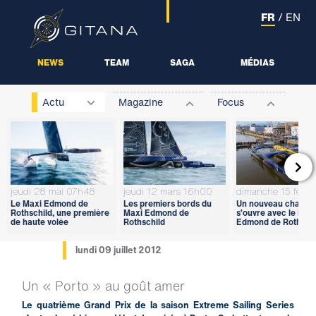
FR
/
EN
NEWS
TEAM
SAGA
MÉDIAS
Actu
Magazine
Focus

jeudi 28 mai 07h48
jeudi 12 mars 16h00
dimanche 15 févri
Le Maxi Edmond de
Les premiers bords du
Un nouveau chapitr
Rothschild, une première
Maxi Edmond de
s’ouvre avec le Max
de haute volée
Rothschild
Edmond de Rothschi
lundi 09 juillet 2012
Un « Porto » au goût amer
Le quatrième Grand Prix de la saison Extreme Sailing Series