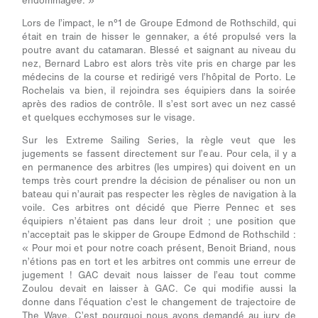
endommagée. »
Lors de l’impact, le n°1 de Groupe Edmond de Rothschild, qui
était en train de hisser le gennaker, a été propulsé vers la
poutre avant du catamaran. Blessé et saignant au niveau du
nez, Bernard Labro est alors très vite pris en charge par les
médecins de la course et redirigé vers l’hôpital de Porto. Le
Rochelais va bien, il rejoindra ses équipiers dans la soirée
après des radios de contrôle. Il s’est sort avec un nez cassé
et quelques ecchymoses sur le visage.
Sur les Extreme Sailing Series, la règle veut que les
jugements se fassent directement sur l’eau. Pour cela, il y a
en permanence des arbitres (les umpires) qui doivent en un
temps très court prendre la décision de pénaliser ou non un
bateau qui n’aurait pas respecter les règles de navigation à la
voile. Ces arbitres ont décidé que Pierre Pennec et ses
équipiers n’étaient pas dans leur droit ; une position que
n’acceptait pas le skipper de Groupe Edmond de Rothschild :
« Pour moi et pour notre coach présent, Benoit Briand, nous
n’étions pas en tort et les arbitres ont commis une erreur de
jugement ! GAC devait nous laisser de l’eau tout comme
Zoulou devait en laisser à GAC. Ce qui modifie aussi la
donne dans l’équation c’est le changement de trajectoire de
The Wave. C’est pourquoi nous avons demandé au jury de