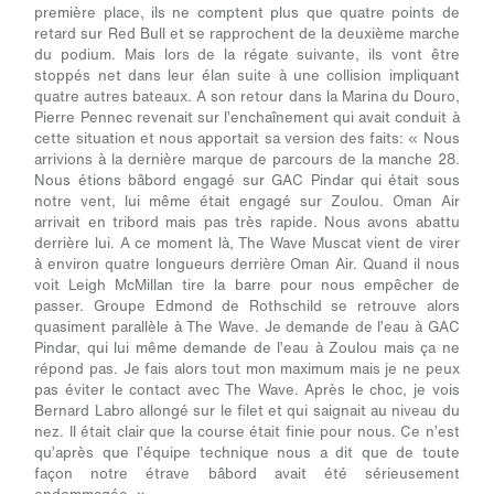
première place, ils ne comptent plus que quatre points de
retard sur Red Bull et se rapprochent de la deuxième marche
du podium. Mais lors de la régate suivante, ils vont être
stoppés net dans leur élan suite à une collision impliquant
quatre autres bateaux. A son retour dans la Marina du Douro,
Pierre Pennec revenait sur l’enchaînement qui avait conduit à
cette situation et nous apportait sa version des faits:
« Nous
arrivions à la dernière marque de parcours de la manche 28.
Nous étions bâbord engagé sur GAC Pindar qui était sous
notre vent, lui même était engagé sur Zoulou. Oman Air
arrivait en tribord mais pas très rapide. Nous avons abattu
derrière lui. A ce moment là, The Wave Muscat vient de virer
à environ quatre longueurs derrière Oman Air. Quand il nous
voit Leigh McMillan tire la barre pour nous empêcher de
passer. Groupe Edmond de Rothschild se retrouve alors
quasiment parallèle à The Wave. Je demande de l’eau à GAC
Pindar, qui lui même demande de l’eau à Zoulou mais ça ne
répond pas. Je fais alors tout mon maximum mais je ne peux
pas éviter le contact avec The Wave. Après le choc, je vois
Bernard Labro allongé sur le filet et qui saignait au niveau du
nez. Il était clair que la course était finie pour nous. Ce n’est
qu’après que l’équipe technique nous a dit que de toute
façon notre étrave bâbord avait été sérieusement