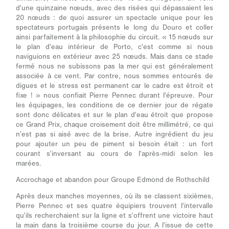
d’une quinzaine nœuds, avec des risées qui dépassaient les
20 nœuds : de quoi assurer un spectacle unique pour les
spectateurs portugais présents le long du Douro et coller
ainsi parfaitement à la philosophie du circuit.
« 15 nœuds sur
le plan d’eau intérieur de Porto, c’est comme si nous
naviguions en extérieur avec 25 nœuds. Mais dans ce stade
fermé nous ne subissons pas la mer qui est généralement
associée à ce vent. Par contre, nous sommes entourés de
digues et le stress est permanent car le cadre est étroit et
fixe ! »
nous confiait Pierre Pennec durant l’épreuve. Pour
les équipages, les conditions de ce dernier jour de régate
sont donc délicates et sur le plan d’eau étroit que propose
ce Grand Prix, chaque croisement doit être millimétré, ce qui
n’est pas si aisé avec de la brise. Autre ingrédient du jeu
pour ajouter un peu de piment si besoin était : un fort
courant s’inversant au cours de l’après-midi selon les
marées.
Accrochage et abandon pour Groupe Edmond de Rothschild
Après deux manches moyennes, où ils se classent sixièmes,
Pierre Pennec et ses quatre équipiers trouvent l’intervalle
qu’ils recherchaient sur la ligne et s’offrent une victoire haut
la main dans la troisième course du jour. A l’issue de cette