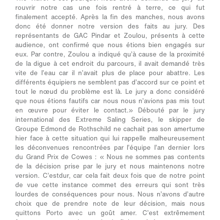
rouvrir notre cas une fois rentré à terre, ce qui fut
finalement accepté. Après la fin des manches, nous avons
donc été donner notre version des faits au jury. Des
représentants de GAC Pindar et Zoulou, présents à cette
audience, ont confirmé que nous étions bien engagés sur
eux. Par contre, Zoulou a indiqué qu’à cause de la proximité
de la digue à cet endroit du parcours, il avait demandé très
vite de l’eau car il n’avait plus de place pour abattre. Les
différents équipiers ne semblent pas d’accord sur ce point et
tout le nœud du problème est là. Le jury a donc considéré
que nous étions fautifs car nous nous n’avions pas mis tout
en œuvre pour éviter le contact.»
Débouté par le jury
international des Extreme Saling Series, le skipper de
Groupe Edmond de Rothschild ne cachait pas son amertume
hier face à cette situation qui lui rappelle malheureusement
les déconvenues rencontrées par l’équipe l’an dernier lors
du Grand Prix de Cowes :
« Nous ne sommes pas contents
de la décision prise par le jury et nous maintenons notre
version. C’est
dur, car cela fait deux fois que de notre point
de vue cette instance commet des erreurs qui sont très
lourdes de conséquences pour nous. Nous n’avons d’autre
choix que de prendre note de leur décision, mais nous
quittons Porto avec un goût amer. C’est extrêmement