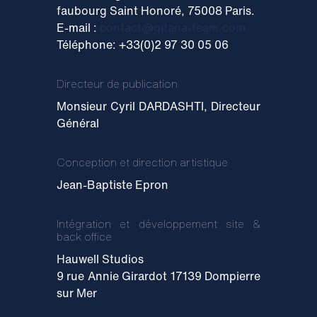
faubourg Saint Honoré, 75008 Paris.
E-mail
:
contact@gitana-team.com
Téléphone: +33(0)2 97 30 05 06
Directeur de publication
Monsieur Cyril DARDASHTI, Directeur
Général
Conception et direction artistique
Jean-Baptiste Epron
Intégration et développement site &
back office
Hauwell Studios
9 rue Annie Girardot 17139 Dompierre
sur Mer