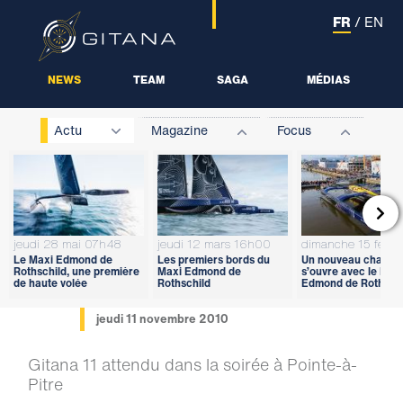
FR
/
EN
NEWS
TEAM
SAGA
MÉDIAS
Actu
Magazine
Focus

jeudi 28 mai 07h48
jeudi 12 mars 16h00
dimanche 15 févri
Le Maxi Edmond de
Les premiers bords du
Un nouveau chapitr
Rothschild, une première
Maxi Edmond de
s’ouvre avec le Max
de haute volée
Rothschild
Edmond de Rothschi
jeudi 11 novembre 2010
Gitana 11 attendu dans la soirée à Pointe-à-
Pitre