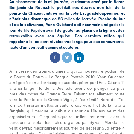
Au classement de la mi-journée, le trimaran armé par le Baron
Benjamin de Rothschild pointait ses étraves non loin de la
pointe du Château, située sur la côte Est guadeloupéenne, et
n’était plus distant que de 86 milles de l’arrivée. Proche du but
et de la délivrance, Yann Guichard doit néanmoins négocier le
tour de l’île Papillon avant de gouter au plaisir de la ligne et des
retrouvailles avec son équipe. Des derniers milles qui,
rappelons-le, se sont révélés très longs pour ses concurrents,
faute d’un vent suffisamment soutenu.
A l’inverse des trois « ultimes » qui composent le podium de
la Route du Rhum – La Banque Postale 2010, Yann Guichard
a négocié son atterrissage guadeloupéen par l’Est. Gitana 11
a ainsi longé l’île de la Désirade avant de plonger au plus
près des côtes de Grande Terre. Faisant actuellement route
vers la Pointe de la Grande Vigie, à l’extrémité Nord de l’île,
le maxi-trimaran mettra ensuite le cap vers l’îlot de la Tête à
l’Anglais, qui marque le début du tour de l’île aux yeux des
organisateurs. Cinquante-quatre milles resteront alors à
parcourir et selon les fichiers glanés par Sylvain Mondon le
vent devrait majoritairement souffler de secteur Sud entre 4
et 8 nœuds. Des prévisions qui augurent d’une fin de