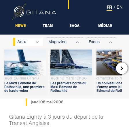
FR
/
EN
NEWS
TEAM
SAGA
MÉDIAS
Actu
Magazine
Focus

jeudi 28 mai 07h48
jeudi 12 mars 16h00
dimanche 15 févri
Le Maxi Edmond de
Les premiers bords du
Un nouveau chapitr
Rothschild, une première
Maxi Edmond de
s’ouvre avec le Max
de haute volée
Rothschild
Edmond de Rothschi
jeudi 08 mai 2008
Gitana Eighty à 3 jours du départ de la
Transat Anglaise