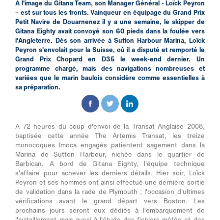
A l'image du Gitana Team, son Manager Général - Loïck Peyron
– est sur tous les fronts. Vainqueur en équipage du Grand Prix
Petit Navire de Douarnenez il y a une semaine, le skipper de
Gitana Eighty avait convoyé son 60 pieds dans la foulée vers
l'Angleterre. Dès son arrivée à Sutton Harbour Marina, Loïck
Peyron s'envolait pour la Suisse, où il a disputé et remporté le
Grand Prix Chopard en D35 le week-end dernier. Un
programme chargé, mais des navigations nombreuses et
variées que le marin baulois considère comme essentielles à
sa préparation.
A 72 heures du coup d'envoi de la Transat Anglaise 2008,
baptisée cette année The Artemis Transat, les treize
monocoques Imoca engagés patientent sagement dans la
Marina de Sutton Harbour, nichée dans le quartier de
Barbican. A bord de Gitana Eighty, l'équipe technique
s'affaire pour achever les derniers détails. Hier soir, Loïck
Peyron et ses hommes ont ainsi effectué une dernière sortie
de validation dans la rade de Plymouth ; l'occasion d'ultimes
vérifications avant le grand départ vers Boston. Les
prochains jours seront eux dédiés à l'embarquement de
l'avitaillement mais aussi à l'étude des fichiers météo et des