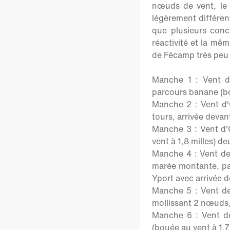
nœuds de vent, le t
légèrement différen
que plusieurs conc
réactivité et la mêm
de Fécamp très peu 
Manche 1 : Vent d
parcours banane (bou
Manche 2 : Vent d'
tours, arrivée devan
Manche 3 : Vent d'
vent à 1,8 milles) d
Manche 4 : Vent d
marée montante, par
Yport avec arrivée 
Manche 5 : Vent d
mollissant 2 nœuds
Manche 6 : Vent d
(bouée au vent à 1,7