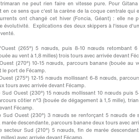
rimaran ne peut rien faire en vitesse pure. Pour Gitana 
t en ce sens que c'est la carène de la coque centrale qui 
urrents ont changé cet hiver (Foncia, Géant) : elle ne
e évolutivité. Explications des deux skippers à l'issue d'
venté.
'Ouest (265°) 5 nœuds, puis 8-10 nœuds retombant 6
ée au vent à 1,8 milles) trois tours avec arrivée devant F
Ouest (270°) 10-15 nœuds, parcours banane (bouée au ve
t le port de Fécamp.
Ouest (275°) 12-15 nœuds mollissant 6-8 nœuds, parcou
eux tours avec arrivée devant Fécamp.
e Sud Ouest (230°) 15 nœuds mollissant 10 nœuds puis 5
cours côtier n°3 (bouée de dégagement à 1,5 mille), tria
devant Fécamp.
e Sud Ouest (230°) 3 nœuds se renforçant 5 nœuds de se
, marée descendante, parcours banane deux tours avec arr
e secteur Sud (210°) 5 nœuds, fin de marée descendant
 milles) avec arrivée devant Fécamp.