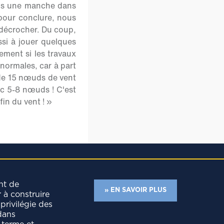
ons une manche dans
pour conclure, nous
e décrocher. Du coup,
ssi à jouer quelques
lement si les travaux
 normales, car à part
 de 15 nœuds de vent
ec 5-8 nœuds ! C'est
in du vent ! »
nt de
» EN SAVOIR PLUS
r à construire
privilégie des
dans