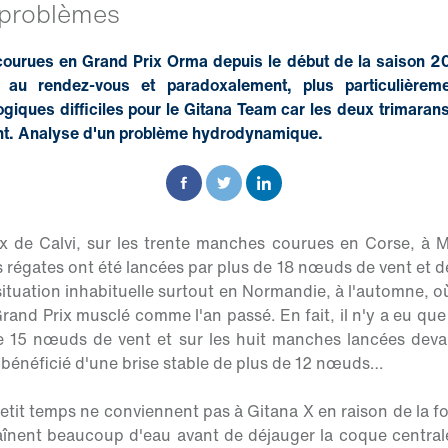
s problèmes
ourues en Grand Prix Orma depuis le début de la saison 20
nt au rendez-vous et paradoxalement, plus particulière
giques difficiles pour le Gitana Team car les deux trimara
nt. Analyse d'un problème hydrodynamique.
x de Calvi, sur les trente manches courues en Corse, à Ma
s régates ont été lancées par plus de 18 nœuds de vent et d
ituation inhabituelle surtout en Normandie, à l'automne, o
Grand Prix musclé comme l'an passé. En fait, il n'y a eu qu
e 15 nœuds de vent et sur les huit manches lancées deva
 bénéficié d'une brise stable de plus de 12 nœuds…
etit temps ne conviennent pas à Gitana X en raison de la fo
aînent beaucoup d'eau avant de déjauger la coque central