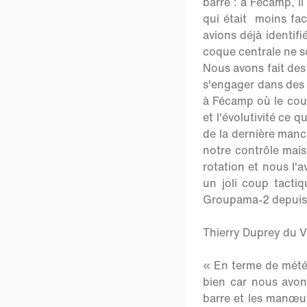
barre : à Fécamp, il
qui était moins fa
avions déjà identif
coque centrale ne s
Nous avons fait des 
s'engager dans des v
à Fécamp où le cour
et l'évolutivité ce 
de la dernière manc
notre contrôle mais
rotation et nous l
un joli coup tactiq
Groupama-2 depuis l
Thierry Duprey du V
« En terme de météo
bien car nous avons
barre et les manœuv