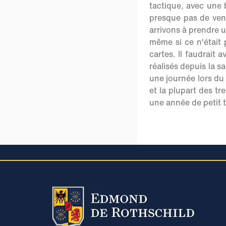
tactique, avec une 
presque pas de ven
arrivons à prendre u
même si ce n'était 
cartes. Il faudrait 
réalisés depuis la s
une journée lors du
et la plupart des t
une année de petit 