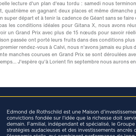
belle lecture d'un plan d'eau tordu : samedi nous termin
t, quatrième en gagnant deux places et même dimanche 
n super départ et à tenir la cadence de Géant sans se fair
pas les conditions idéales pour Gitana X, nous avons réu
avoir un Grand Prix avec plus de 15 nœuds pour savoir réel
aison passée ont porté leurs fruits dans des conditions plus
 premier rendez-vous à Calvi, nous n'avons jamais eu plus
rente manches courues en Grand Prix se sont déroulées av
temps… J'espère qu'à Lorient fin septembre nous aurons enf
Edmond de Rothschild est une Maison d'investisseme
convictions fondée sur l'idée que la richesse doit servi
demain. Familial, indépendant et spécialisé, le Groupe 
stratégies audacieuses et des investissements ancrés 