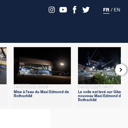
FR
/
EN

14/01/2026 15h59
04/12/2025 14h01
Mise à l’eau du Maxi Edmond de
Le voile est levé sur Gitana 1
Rothschild
nouveau Maxi Edmond de
Rothschild