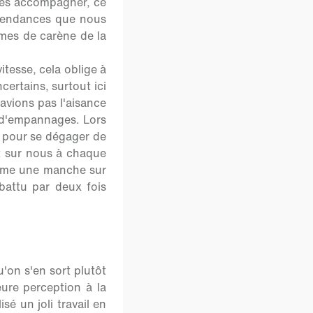
r les accompagner, ce
 tendances que nous
rmes de carène de la
.
itesse, cela oblige à
certains, surtout ici
avions pas l'aisance
et d'empannages. Lors
d pour se dégager de
it sur nous à chaque
même une manche sur
 battu par deux fois
'on s'en sort plutôt
ure perception à la
é un joli travail en