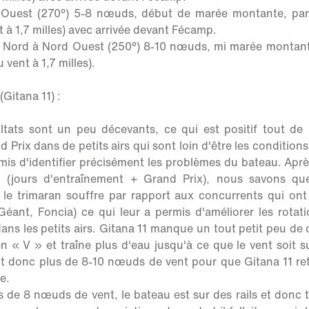
'Ouest (270°) 5-8 nœuds, début de marée montante, pa
 à 1,7 milles) avec arrivée devant Fécamp.
 Nord à Nord Ouest (250°) 8-10 nœuds, mi marée montan
 vent à 1,7 milles).
(Gitana 11) :
ltats sont un peu décevants, ce qui est positif tout de 
 Prix dans de petits airs qui sont loin d'être les condition
mis d'identifier précisément les problèmes du bateau. Ap
n (jours d'entraînement + Grand Prix), nous savons qu
 le trimaran souffre par rapport aux concurrents qui ont
Géant, Foncia) ce qui leur a permis d'améliorer les rotati
ans les petits airs. Gitana 11 manque un tout petit peu de 
n « V » et traîne plus d'eau jusqu'à ce que le vent soit s
faut donc plus de 8-10 nœuds de vent pour que Gitana 11 re
te.
 de 8 nœuds de vent, le bateau est sur des rails et donc tr