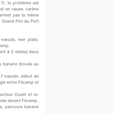
11, le problème est
est en cause, carène
 permet pas la même
un Grand Prix du Port
 nœuds, mer plate,
écamp.
nt à 2 milles) deux
rs banane (bouée au
-7 nœuds, début de
ngle entre Fécamp et
cteur Ouest et re-
ivée devant Fécamp.
e, parcours banane