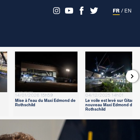
FR
/
EN

14/01/2026 15h59
04/12/2025 14h01
Mise à l’eau du Maxi Edmond de
Le voile est levé sur Gitana 1
Rothschild
nouveau Maxi Edmond de
Rothschild