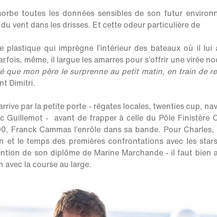
sorbe toutes les données sensibles de son futur environn
t du vent dans les drisses. Et cette odeur particulière de
e plastique qui imprègne l’intérieur des bateaux où il lui
arfois, même, il largue les amarres pour s’offrir une virée n
ivé que mon père le surprenne au petit matin, en train de r
nt Dimitri.
arrive par la petite porte - régates locales, twenties cup, na
c Guillemot - avant de frapper à celle du Pôle Finistère
0, Franck Cammas l’enrôle dans sa bande. Pour Charles, c
n et le temps des premières confrontations avec les stars
ention de son diplôme de Marine Marchande - il faut bien a
on avec la course au large.