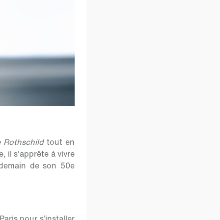
 Rothschild
tout en
, il s'apprête à vivre
ndemain de son 50
e
aris pour s’installer