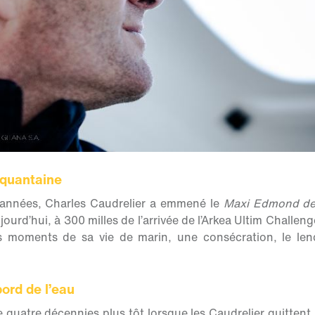
nquantaine
 années, Charles Caudrelier a emmené le
Maxi Edmond de
jourd’hui, à 300 milles de l’arrivée de l’Arkea Ultim Challenge
s moments de sa vie de marin, une consécration, le le
ord de l’eau
quatre décennies plus tôt lorsque les Caudrelier quittent P