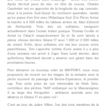
Après dix-huit jours de mer, en tête de course, Charles
Caudrelier est en approche de la longitude du cap Leeuwin,
situé à la pointe Sud-Ouest du continent australien, tandis
qu’en passe d’en finir avec l’Atlantique Sud, Éric Péron ferme
la marche à 4 500 milles du tableau arrière du
Maxi Edmond
de Rothschild
. Trois des six solitaires, naviguent
actuellement dans l’océan Indien puisque Thomas Coville et
Armel Le Cléac’h respectivement 2
e
et 3
e
sont lancés à
pleine vitesse derrière Gitana 17 avec 1 600 et 2 600 milles
de retard. Enfin, deux solitaires ont mis leur course entre
parenthèses, Tom Laperche victime d’une avarie il y a plus
d’une semaine est arrivé à Cape Town lundi dernier, alors
qu’Anthony Marchand devrait y amarrer son géant dans les
prochaines heures.
Pour démarrer ce nouveau volet de WAYPOINT, nous vous
proposons de revenir sur les images de la semaine avec la
photo souvenir du passage de Bonne-Espérance, le premier
cap. Puis cette prise de vue mémorable de Niels Gins,
contrôleur des pêches TAAF embarqué sur le Mascareignes
3 au large des Kerguelen : ambiance australe avec les
albatros et Gitana 17 en plein vol !
C’est au tour de Julien Villion, l’un des trois membres de la