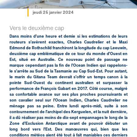
jeudi 25 janvier 2024
Vers le deuxième cap
Dans moins d’une heure et demie si les estimations de leurs
routeurs s’avèrent exactes, Charles Caudrelier et le Maxi
Edmond de Rothschild franchiront la longitude du cap Leeuwin,
deuxième cap emblématique de ce tour du monde d’Ouest en
Est, situé en Australie. Ce nouveau point de passage ne
marque cependant pas la fin de l’Ocean Indien qui rappelons-
le s’arrête au Sud de la Tasmanie au Cap Sud-Est. Pour autant,
le marin du Gitana Team devrait s’offrir un temps canon à la
pointe Sud-Ouest du continent australien et surpasser la
performance de François Gabart en 2017. Côté course, malgré
sa confortable avance sur ses plus proches poursuivants et
son cavalier seul sur l’Ocean Indien, Charles Caudrelier ne
ménage pas sa peine. Entre lundi après-midi, suite à son
contournement de l’archipel des Kerguelen, et la nuit dernière,
il a dû réaliser pas moins de dix-sept empannages le long de la
Zone d’Exclusion Antarctique avant de pouvoir débuter un
long bord vers l’Est. Des manœuvres qui, bien que les
conditions météos aient été tout à fait maniables ces derniers