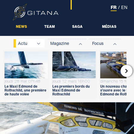
FR
/
EN
NEWS
TEAM
SAGA
MÉDIAS
Actu
Magazine
Focus

jeudi 28 mai 07h48
jeudi 12 mars 16h00
dimanche 15 févri
Le Maxi Edmond de
Les premiers bords du
Un nouveau chapitr
Rothschild, une première
Maxi Edmond de
s’ouvre avec le Max
de haute volée
Rothschild
Edmond de Rothschi