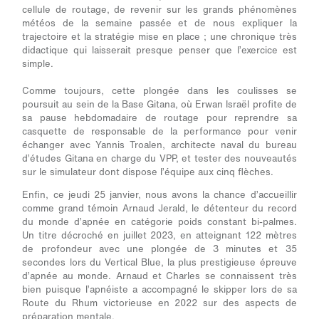
cellule de routage, de revenir sur les grands phénomènes
météos de la semaine passée et de nous expliquer la
trajectoire et la stratégie mise en place ; une chronique très
didactique qui laisserait presque penser que l’exercice est
simple.
Comme toujours, cette plongée dans les coulisses se
poursuit au sein de la Base Gitana, où Erwan Israël profite de
sa pause hebdomadaire de routage pour reprendre sa
casquette de responsable de la performance pour venir
échanger avec Yannis Troalen, architecte naval du bureau
d’études Gitana en charge du VPP, et tester des nouveautés
sur le simulateur dont dispose l’équipe aux cinq flèches.
Enfin, ce jeudi 25 janvier, nous avons la chance d’accueillir
comme grand témoin Arnaud Jerald, le détenteur du record
du monde d’apnée en catégorie poids constant bi-palmes.
Un titre décroché en juillet 2023, en atteignant 122 mètres
de profondeur avec une plongée de 3 minutes et 35
secondes lors du Vertical Blue, la plus prestigieuse épreuve
d’apnée au monde. Arnaud et Charles se connaissent très
bien puisque l’apnéiste a accompagné le skipper lors de sa
Route du Rhum victorieuse en 2022 sur des aspects de
préparation mentale.