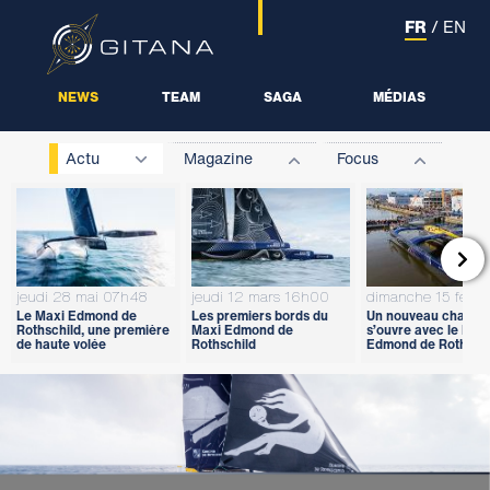
FR
/
EN
NEWS
TEAM
SAGA
MÉDIAS
Actu
Magazine
Focus

jeudi 28 mai 07h48
jeudi 12 mars 16h00
dimanche 15 févri
Le Maxi Edmond de
Les premiers bords du
Un nouveau chapitr
Rothschild, une première
Maxi Edmond de
s’ouvre avec le Max
de haute volée
Rothschild
Edmond de Rothschi