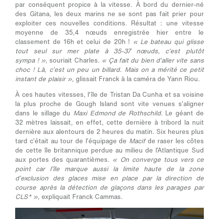
par conséquent propice à la vitesse. À bord du dernier-né
des Gitana, les deux marins ne se sont pas fait prier pour
exploiter ces nouvelles conditions. Résultat : une vitesse
moyenne de 35,4 nœuds enregistrée hier entre le
classement de 16h et celui de 20h !
« Le bateau qui glisse
tout seul sur mer plate à 35-37 nœuds, c’est plutôt
sympa ! »,
souriait Charles.
« Ça fait du bien d’aller vite sans
choc ! Là, c’est un peu un billard. Mais on a mérité ce petit
instant de plaisir »,
glissait Franck à la caméra de Yann Riou.
À ces hautes vitesses, l'île de Tristan Da Cunha et sa voisine
la plus proche de Gough Island sont vite venues s’aligner
dans le sillage du
Maxi Edmond de Rothschild
. Le géant de
32 mètres laissait, en effet, cette dernière à tribord la nuit
dernière aux alentours de 2 heures du matin. Six heures plus
tard c’était au tour de l’équipage de
Macif
de raser les côtes
de cette île britannique perdue au milieu de l’Atlantique Sud
aux portes des quarantièmes.
« On converge tous vers ce
point car l’île marque aussi la limite haute de la zone
d’exclusion des glaces mise en place par la direction de
course après la détection de glaçons dans les parages par
CLS* »,
expliquait Franck Cammas.