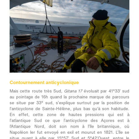
Contournement anticyclonique
Mais cette route très Sud,
Gitana 17
évoluait par 41°33’ sud
au pointage de 16h quand la prochaine marque de parcours
se situe par 33° sud, s’explique surtout par la position de
l’anticyclone de Sainte-Hélène, plus bas qu’à son habitude.
En effet, cette zone de hautes pressions qui est à
l’atlantique Sud ce que l’anticyclone des Açores est à
l’Atlantique Nord, doit son nom à l’île britannique, où
Napoléon I
er
fut envoyé en exil et mourut en 1821. L’île se
situe quant à elle par 15°57’ Sud et 5°42’Ouest, entre le