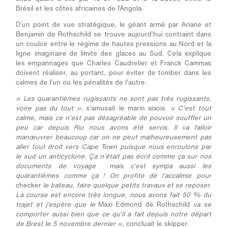
Brésil et les côtes africaines de l’Angola.
D’un point de vue stratégique, le géant armé par Ariane et
Benjamin de Rothschild se trouve aujourd’hui contraint dans
un couloir entre le régime de hautes pressions au Nord et la
ligne imaginaire de limite des glaces au Sud. Cela explique
les empannages que Charles Caudrelier et Franck Cammas
doivent réaliser, au portant, pour éviter de tomber dans les
calmes de l’un ou les pénalités de l’autre.
« Les quarantièmes rugissants ne sont pas très rugissants,
voire pas du tout »,
s’amusait le marin aixois.
« C’est tout
calme, mais ce n’est pas désagréable de pouvoir souffler un
peu car depuis Rio nous avons été servis. Il va falloir
manœuvrer beaucoup car on ne peut malheureusement pas
aller tout droit vers Cape Town puisque nous enroulons par
le sud un anticyclone. Ça n’était pas écrit comme ça sur nos
documents de voyage mais c’est sympa aussi les
quarantièmes comme ça ! On profite de l’accalmie pour
checker
le bateau
,
faire quelque petits travaux et se reposer.
La course est encore très longue, nous avons fait 50 % du
trajet et j’espère que le
Maxi Edmond de Rothschild
va se
comporter aussi bien que ce qu’il a fait depuis notre départ
de Brest le 5 novembre dernier »,
concluait le skipper.