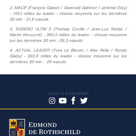
2.
MACIF (François Gabart / Gwenolé Gahinet / Jérémie Eloy)
- 156,1 milles du leader - vitesse moyenne sur les dernières
30 min : 21,9 nœuds
3. SODEBO ULTIM 3 (Thomas Coville / Jean-Luc Nelias /
Martin Keruzoré) - 360,5 milles du leader - vitesse moyenne
sur les dernières 30 min : 26,3 nœuds
4. ACTUAL LEADER (Yves Le Blevec / Alex Pella / Ronan
Gladu) - 392,6 milles du leader - vitesse moyenne sur les
dernières 30 min : 29 nœuds
Suivez le #GitanaTeam