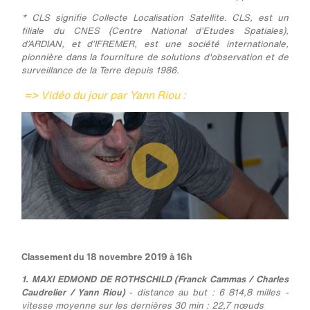
* CLS signifie Collecte Localisation Satellite. CLS, est un
filiale du CNES (Centre National d’Etudes Spatiales),
d’ARDIAN, et d’IFREMER, est une société internationale,
pionnière dans la fourniture de solutions d'observation et de
surveillance de la Terre depuis 1986.
=> Vidéo du jour par Yann Riou :
Classement du 18 novembre 2019 à 16h
1. MAXI EDMOND DE ROTHSCHILD (Franck Cammas / Charles
Caudrelier / Yann Riou)
- distance au but : 6 814,8 milles -
vitesse moyenne sur les dernières 30 min : 22,7 nœuds