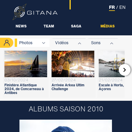
FR
/
EN
NEWS
TEAM
SAGA
MÉDIAS
Photos
Vidéos
Sons

03/10/2024
27/02/2024
21/02/2024
Finistère Atlantique
Arrivée Arkea Ultim
Escale à Horta, aux
2024, de Concarneau à
Challenge
Açores
Antibes
ALBUMS SAISON 2010