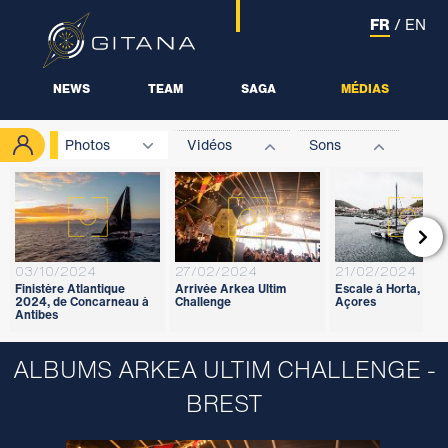
FR
/
EN
NEWS
TEAM
SAGA
MÉDIAS
Photos
Vidéos
Sons

03/10/2024
27/02/2024
21/02/2024
Finistère Atlantique
Arrivée Arkea Ultim
Escale à Horta, aux
2024, de Concarneau à
Challenge
Açores
Antibes
ALBUMS ARKEA ULTIM CHALLENGE -
BREST