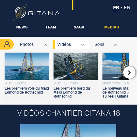
FR
/
EN
NEWS
TEAM
SAGA
MÉDIAS
Photos
Vidéos
Sons

jeudi 28 mai
jeudi 12 mars
dimanche 15 févrie
Les premiers vols du Maxi
Les premiers bord du
Le nouveau Maxi E
Edmond de Rothschild
Maxi Edmond de
de Rothschild : du vi
Rothschild
au réel | Gitana 18
VIDÉOS CHANTIER GITANA 18