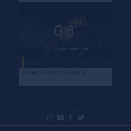
16 juin 2025
G18 NDA - Episode 1 : Conception
Suivez le #GitanaTeam