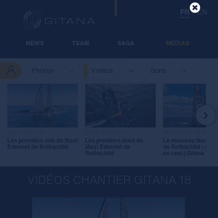
FR
/
EN
NEWS
TEAM
SAGA
MÉDIAS
Photos
Vidéos
Sons

jeudi 28 mai
jeudi 12 mars
dimanche 15 févrie
Les premiers vols du Maxi
Les premiers bord du
Le nouveau Maxi E
Edmond de Rothschild
Maxi Edmond de
de Rothschild : du vi
Rothschild
au réel | Gitana 18
VIDÉOS CHANTIER GITANA 18