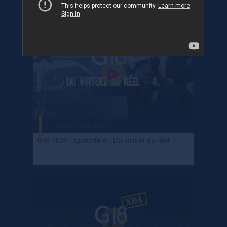
internationale
11 septembre 2025
G18 NDA - Episode 4 : Du virtuel au réel