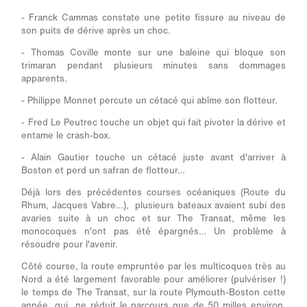
- Franck Cammas constate une petite fissure au niveau de
son puits de dérive après un choc.
- Thomas Coville monte sur une baleine qui bloque son
trimaran pendant plusieurs minutes sans dommages
apparents.
- Philippe Monnet percute un cétacé qui abîme son flotteur.
- Fred Le Peutrec touche un objet qui fait pivoter la dérive et
entame le crash-box.
- Alain Gautier touche un cétacé juste avant d'arriver à
Boston et perd un safran de flotteur…
Déjà lors des précédentes courses océaniques (Route du
Rhum, Jacques Vabre…), plusieurs bateaux avaient subi des
avaries suite à un choc et sur The Transat, même les
monocoques n'ont pas été épargnés… Un problème à
résoudre pour l'avenir.
Côté course, la route empruntée par les multicoques très au
Nord a été largement favorable pour améliorer (pulvériser !)
le temps de The Transat, sur la route Plymouth-Boston cette
année, qui ne réduit le parcours que de 50 milles environ,