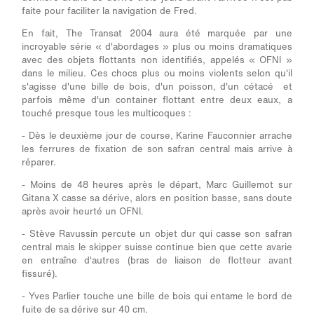
faite pour faciliter la navigation de Fred.
En fait, The Transat 2004 aura été marquée par une
incroyable série « d'abordages » plus ou moins dramatiques
avec des objets flottants non identifiés, appelés « OFNI »
dans le milieu. Ces chocs plus ou moins violents selon qu'il
s'agisse d'une bille de bois, d'un poisson, d'un cétacé et
parfois même d'un container flottant entre deux eaux, a
touché presque tous les multicoques :
- Dès le deuxième jour de course, Karine Fauconnier arrache
les ferrures de fixation de son safran central mais arrive à
réparer.
- Moins de 48 heures après le départ, Marc Guillemot sur
Gitana X casse sa dérive, alors en position basse, sans doute
après avoir heurté un OFNI.
- Stève Ravussin percute un objet dur qui casse son safran
central mais le skipper suisse continue bien que cette avarie
en entraîne d'autres (bras de liaison de flotteur avant
fissuré).
- Yves Parlier touche une bille de bois qui entame le bord de
fuite de sa dérive sur 40 cm.