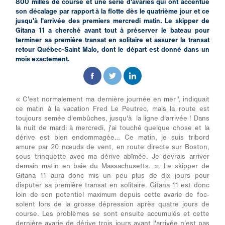
800 milles de course et une série d'avaries qui ont accentué
son décalage par rapport à la flotte dès le quatrième jour et ce
jusqu'à l'arrivée des premiers mercredi matin. Le skipper de
Gitana 11 a cherché avant tout à préserver le bateau pour
terminer sa première transat en solitaire et assurer la transat
retour Québec-Saint Malo, dont le départ est donné dans un
mois exactement.
« C'est normalement ma dernière journée en mer", indiquait
ce matin à la vacation Fred Le Peutrec, mais la route est
toujours semée d'embûches, jusqu'à la ligne d'arrivée ! Dans
la nuit de mardi à mercredi, j'ai touché quelque chose et la
dérive est bien endommagée… Ce matin, je suis tribord
amure par 20 nœuds de vent, en route directe sur Boston,
sous trinquette avec ma dérive abîmée. Je devrais arriver
demain matin en baie du Massachusetts. ». Le skipper de
Gitana 11 aura donc mis un peu plus de dix jours pour
disputer sa première transat en solitaire. Gitana 11 est donc
loin de son potentiel maximum depuis cette avarie de foc-
solent lors de la grosse dépression après quatre jours de
course. Les problèmes se sont ensuite accumulés et cette
dernière avarie de dérive trois jours avant l'arrivée n'est pas