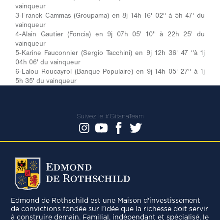
vainqueur
3-Franck Cammas (Groupama) en 8j 14h 16' 02'' à 5h 47' du
vainqueur
4-Alain Gautier (Foncia) en 9j 07h 05' 10'' à 22h 25' du
vainqueur
5-Karine Fauconnier (Sergio Tacchini) en 9j 12h 36' 47 ‘'à 1j
04h 06' du vainqueur
6-Lalou Roucayrol (Banque Populaire) en 9j 14h 05' 27'' à 1j
5h 35' du vainqueur
Suivez le #GitanaTeam
Edmond de Rothschild est une Maison d'investissement
de convictions fondée sur l'idée que la richesse doit servir
à construire demain. Familial, indépendant et spécialisé, le