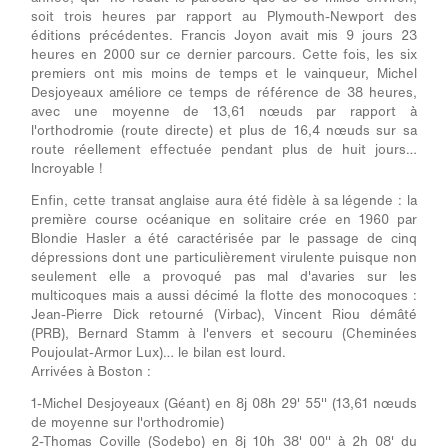
soit trois heures par rapport au Plymouth-Newport des
éditions précédentes. Francis Joyon avait mis 9 jours 23
heures en 2000 sur ce dernier parcours. Cette fois, les six
premiers ont mis moins de temps et le vainqueur, Michel
Desjoyeaux améliore ce temps de référence de 38 heures,
avec une moyenne de 13,61 nœuds par rapport à
l'orthodromie (route directe) et plus de 16,4 nœuds sur sa
route réellement effectuée pendant plus de huit jours…
Incroyable !
Enfin, cette transat anglaise aura été fidèle à sa légende : la
première course océanique en solitaire crée en 1960 par
Blondie Hasler a été caractérisée par le passage de cinq
dépressions dont une particulièrement virulente puisque non
seulement elle a provoqué pas mal d'avaries sur les
multicoques mais a aussi décimé la flotte des monocoques :
Jean-Pierre Dick retourné (Virbac), Vincent Riou démâté
(PRB), Bernard Stamm à l'envers et secouru (Cheminées
Poujoulat-Armor Lux)… le bilan est lourd.
Arrivées à Boston :
1-Michel Desjoyeaux (Géant) en 8j 08h 29' 55'' (13,61 nœuds
de moyenne sur l'orthodromie)
2-Thomas Coville (Sodebo) en 8j 10h 38' 00'' à 2h 08' du