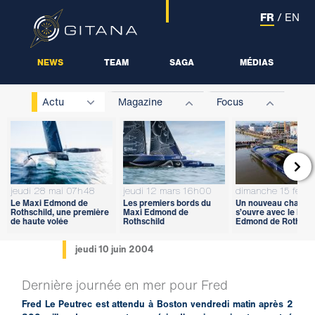
FR
/
EN
NEWS
TEAM
SAGA
MÉDIAS
Actu
Magazine
Focus

jeudi 28 mai 07h48
jeudi 12 mars 16h00
dimanche 15 févri
Le Maxi Edmond de
Les premiers bords du
Un nouveau chapitr
Rothschild, une première
Maxi Edmond de
s’ouvre avec le Max
de haute volée
Rothschild
Edmond de Rothschi
jeudi 10 juin 2004
Dernière journée en mer pour Fred
Fred Le Peutrec est attendu à Boston vendredi matin après 2