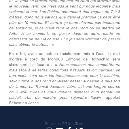
et va venir se croiser avec une mer de Nord qui arrivera avec
le nouveau vent. Ce n’est pas le vent qui nous inquiète mais
vraiment la mer. Les fichiers annoncent des vagues de 7 à 8
mètres, donc nous savons que dans la pratique ça peut être
plus de 10 mètres. Et contre ça nous n’avons pas beaucoup
de solutions, si ce n’est faire le dos rond ou se mettre en
fuite. A ce moment, on passe dans un autre mode en
délaissant un peu la course ! Le jeu sera vraiment de passer
sans abîmer le bateau…»
En effet, avec un bateau fraîchement mis à l’eau, le mot
d’ordre à bord du Mono60 Edmond de Rothschild sera
clairement la sécurité :
« Nous sommes des compétiteurs
mais face à de telles conditions il faudra savoir naviguer en
bon marin, tant pour les bonshommes que pour la machine,
savoir faire le dos rond et laisser passer si besoin le plus fort
de la mer. La Transat Jacques Vabre est une longue course
de 5 400 milles et nous devons disposer d’un bateau en
parfait état de marche pour rejoindre Itajaí»
rappelait
Sébastien Josse.
Suivez le #GitanaTeam