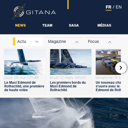
FR
/
EN
NEWS
TEAM
SAGA
MÉDIAS
Actu
Magazine
Focus

jeudi 28 mai 07h48
jeudi 12 mars 16h00
dimanche 15 févri
Le Maxi Edmond de
Les premiers bords du
Un nouveau chapitr
Rothschild, une première
Maxi Edmond de
s’ouvre avec le Max
de haute volée
Rothschild
Edmond de Rothschi