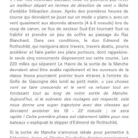
un meilleur départ en termes de direction de vent »
lâche
d’emblée Sébastien Josse. Après des premières heures de
course qui devraient se jouer sur un mode « piano » avec un
vent quasiment aux abonnés absents (4 à 6 noeuds) lors du
coup de canon, ce flux de secteur Sud-Est tournant Sud va
fraîchir et prendre un peu de coffre au passage du Raz
Blanchard. Dans ces conditions, le duo Edmond de
Rothschild, qui naviguera alors travers, travers abattu, pourra
accélérer et faire parler ses plans porteurs, dont rappelons-
le seuls cinq concurrents disposeront sur cette course. Les
220 milles qui séparent Le Havre de la sortie de la Manche
devraient ainsi être avalés rapidement et les ouvreurs de la
classe Imoca pourraient pointer leurs étraves à l’entrée du
Golfe de Gascogne dès lundi au petit matin.
« Les choses
vont se faire crescendo et le vent va refuser tout en
forcissant tout au long de notre sortie de Manche.
Aujourd’hui, si le scénario des routages est respecté, cela
nous donne une super trajectoire avec des vitesses qui
devraient avoisiner les 18 - 22 noeuds ; ce sera
rapide ! Cette première phase est clairement taillée pour nos
bateaux »
expliquait le skipper d’Edmond de Rothschild.
Si la sortie de Manche s’annonce idéale pour permettre à