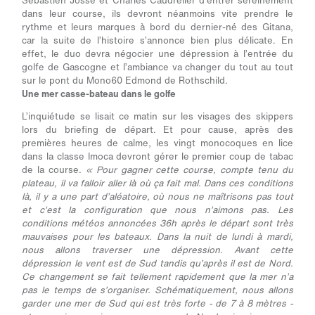
Sébastien Josse et Charles Caudrelier d’entrer sereinement
dans leur course, ils devront néanmoins vite prendre le
rythme et leurs marques à bord du dernier-né des Gitana,
car la suite de l’histoire s’annonce bien plus délicate. En
effet, le duo devra négocier une dépression à l’entrée du
golfe de Gascogne et l’ambiance va changer du tout au tout
sur le pont du Mono60 Edmond de Rothschild.
Une mer casse-bateau dans le golfe
L’inquiétude se lisait ce matin sur les visages des skippers
lors du briefing de départ. Et pour cause, après des
premières heures de calme, les vingt monocoques en lice
dans la classe Imoca devront gérer le premier coup de tabac
de la course.
« Pour gagner cette course, compte tenu du
plateau, il va falloir aller là où ça fait mal. Dans ces conditions
là, il y a une part d’aléatoire, où nous ne maîtrisons pas tout
et c’est la configuration que nous n’aimons pas. Les
conditions météos annoncées 36h après le départ sont très
mauvaises pour les bateaux. Dans la nuit de lundi à mardi,
nous allons traverser une dépression. Avant cette
dépression le vent est de Sud tandis qu’après il est de Nord.
Ce changement se fait tellement rapidement que la mer n’a
pas le temps de s’organiser. Schématiquement, nous allons
garder une mer de Sud qui est très forte - de 7 à 8 mètres -