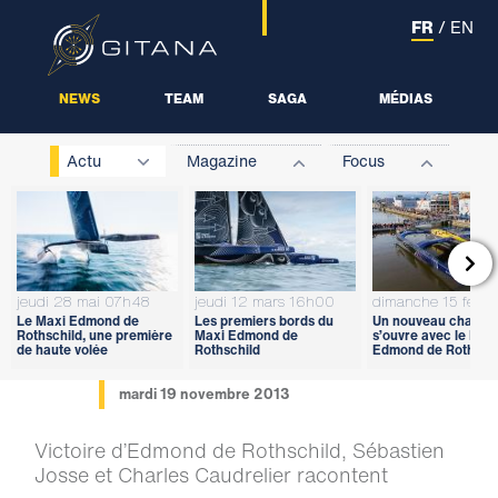
FR
/
EN
NEWS
TEAM
SAGA
MÉDIAS
Actu
Magazine
Focus

jeudi 28 mai 07h48
jeudi 12 mars 16h00
dimanche 15 févri
Le Maxi Edmond de
Les premiers bords du
Un nouveau chapitr
Rothschild, une première
Maxi Edmond de
s’ouvre avec le Max
de haute volée
Rothschild
Edmond de Rothschi
mardi 19 novembre 2013
Victoire d’Edmond de Rothschild, Sébastien
Josse et Charles Caudrelier racontent