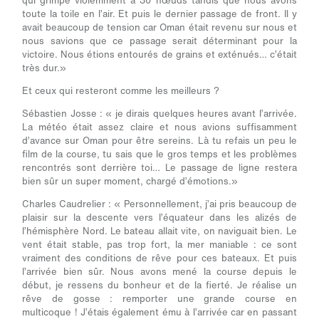
qui grimpe violemment à 30 nœuds tandis que nous avons
toute la toile en l’air. Et puis le dernier passage de front. Il y
avait beaucoup de tension car Oman était revenu sur nous et
nous savions que ce passage serait déterminant pour la
victoire. Nous étions entourés de grains et exténués… c’était
très dur.»
Et ceux qui resteront comme les meilleurs ?
Sébastien Josse :
« je dirais quelques heures avant l’arrivée.
La météo était assez claire et nous avions suffisamment
d’avance sur Oman pour être sereins. Là tu refais un peu le
film de la course, tu sais que le gros temps et les problèmes
rencontrés sont derrière toi… Le passage de ligne restera
bien sûr un super moment, chargé d’émotions.»
Charles Caudrelier :
« Personnellement, j’ai pris beaucoup de
plaisir sur la descente vers l’équateur dans les alizés de
l’hémisphère Nord. Le bateau allait vite, on naviguait bien. Le
vent était stable, pas trop fort, la mer maniable : ce sont
vraiment des conditions de rêve pour ces bateaux. Et puis
l’arrivée bien sûr.
Nous avons mené la course depuis le
début, je ressens du bonheur et de la fierté. Je réalise un
rêve de gosse :
remporter une grande course en
multicoque ! J’étais également ému à l’arrivée car en passant