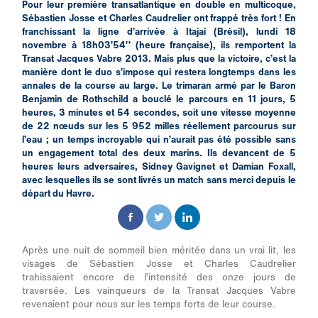
Pour leur première transatlantique en double en multicoque,
Sébastien Josse et Charles Caudrelier ont frappé très fort ! En
franchissant la ligne d’arrivée à Itajaí (Brésil), lundi 18
novembre à 18h03’54’’ (heure française), ils remportent la
Transat Jacques Vabre 2013. Mais plus que la victoire, c’est la
manière dont le duo s’impose qui restera longtemps dans les
annales de la course au large. Le trimaran armé par le Baron
Benjamin de Rothschild a bouclé le parcours en 11 jours, 5
heures, 3 minutes et 54 secondes, soit une vitesse moyenne
de 22 nœuds sur les 5 952 milles réellement parcourus sur
l’eau ; un temps incroyable qui n’aurait pas été possible sans
un engagement total des deux marins. Ils devancent de 5
heures leurs adversaires, Sidney Gavignet et Damian Foxall,
avec lesquelles ils se sont livrés un match sans merci depuis le
départ du Havre.
Après une nuit de sommeil bien méritée dans un vrai lit, les
visages de Sébastien Josse et Charles Caudrelier
trahissaient encore de l’intensité des onze jours de
traversée. Les vainqueurs de la Transat Jacques Vabre
revenaient pour nous sur les temps forts de leur course.