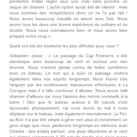
permettre d'aller régler seul une voile sans prendre un
risque de chavirer. L'autre option aurait été de ralentir : mais
nous sommes des compétiteurs donc on ne l'a pas fait !
Nous avons beaucoup travaillé en amont avec Seb. Nous
avons tous les deux une bonne expérience du solitaire et du
double. Nous nous connaissons bien et nous avons bien
préparé notre coup.»
Quels ont été les moments les plus difficiles pour vous ?
Sébastien Josse :
« Le passage du Cap Finisterre a été
dantesque avec beaucoup de vent et surtout une mer
énorme. Nous n’avions jamais connu de telles conditions
avec ce bateau. La nuit qui a suivi ce passage restera
également dans nos esprits longtemps. Nous étions très
fatigués par les nombreuses manœuvres effectuées à La
Corogne mais il a fallu continuer à allumer. Nous avons failli
chavirer d’ailleurs car nous faisions des micros sommeils à la
barre ! Dès que le bateau avance à 30 nœuds c’est
éprouvant physiquement, car nous avons du mal à nous
déplacer sur le bateau, mais également mentalement. Le Pot-
au-Noir n’a pas été simple à gérer non plus et notamment un
gros orage que nous garderons longtemps en mémoire avec
Charles : des éclairs partout, une pluie diluvienne et le vent