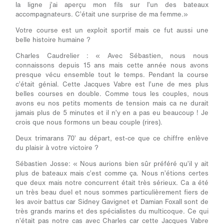
la ligne j’ai aperçu mon fils sur l’un des bateaux
accompagnateurs. C’était une surprise de ma femme.»
Votre course est un exploit sportif mais ce fut aussi une
belle histoire humaine ?
Charles Caudrelier :
« Avec Sébastien, nous nous
connaissons depuis 15 ans mais cette année nous avons
presque vécu ensemble tout le temps. Pendant la course
c’était génial. Cette Jacques Vabre est l’une de mes plus
belles courses en double. Comme tous les couples, nous
avons eu nos petits moments de tension mais ca ne durait
jamais plus de 5 minutes et il n’y en a pas eu beaucoup ! Je
crois que nous formons un beau couple (rires).
Deux trimarans 70’ au départ, est-ce que ce chiffre enlève
du plaisir à votre victoire ?
Sébastien Josse:
« Nous aurions bien sûr préféré qu’il y ait
plus de bateaux mais c’est comme ça. Nous n’étions certes
que deux mais notre concurrent était très sérieux. Ca a été
un très beau duel et nous sommes particulièrement fiers de
les avoir battus car Sidney Gavignet et Damian Foxall sont de
très grands marins et des spécialistes du multicoque. Ce qui
n’était pas notre cas avec Charles car cette Jacques Vabre