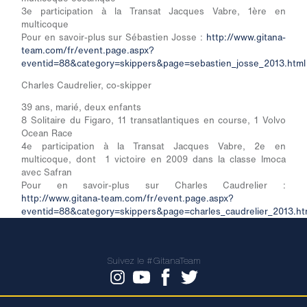
3
e
participation à la Transat Jacques Vabre, 1
ère
en
multicoque
Pour en savoir-plus sur Sébastien Josse :
http://www.gitana-
team.com/fr/event.page.aspx?
eventid=88&category=skippers&page=sebastien_josse_2013.html
Charles Caudrelier, co-skipper
39 ans, marié, deux enfants
8 Solitaire du Figaro, 11 transatlantiques en course, 1 Volvo
Ocean Race
4
e
participation à la Transat Jacques Vabre, 2
e
en
multicoque, dont 1 victoire en 2009 dans la classe Imoca
avec Safran
Pour en savoir-plus sur Charles Caudrelier :
http://www.gitana-team.com/fr/event.page.aspx?
eventid=88&category=skippers&page=charles_caudrelier_2013.ht
Suivez le #GitanaTeam