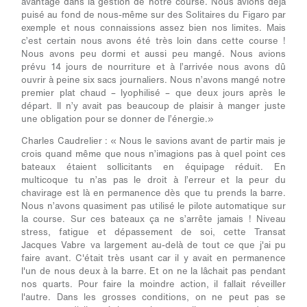
avantage dans la gestion de notre course. Nous avions déjà
puisé au fond de nous-même sur des Solitaires du Figaro par
exemple et nous connaissions assez bien nos limites. Mais
c’est certain nous avons été très loin dans cette course !
Nous avons peu dormi et aussi peu mangé. Nous avions
prévu 14 jours de nourriture et à l’arrivée nous avons dû
ouvrir à peine six sacs journaliers. Nous n’avons mangé notre
premier plat chaud – lyophilisé – que deux jours après le
départ. Il n’y avait pas beaucoup de plaisir à manger juste
une obligation pour se donner de l’énergie.»
Charles Caudrelier :
« Nous le savions avant de partir mais je
crois quand même que nous n’imagions pas à quel point ces
bateaux étaient sollicitants en équipage réduit. En
multicoque tu n’as pas le droit à l’erreur et la peur du
chavirage est là en permanence dès que tu prends la barre.
Nous n’avons quasiment pas utilisé le pilote automatique sur
la course. Sur ces bateaux ça ne s’arrête jamais !
Niveau
stress, fatigue et dépassement de soi, cette Transat
Jacques Vabre va largement au-delà de tout ce que j'ai pu
faire avant. C'était très usant car il y avait en permanence
l'un de nous deux à la barre. Et on ne la lâchait pas pendant
nos quarts. Pour faire la moindre action, il fallait réveiller
l'autre. Dans les grosses conditions, on ne peut pas se