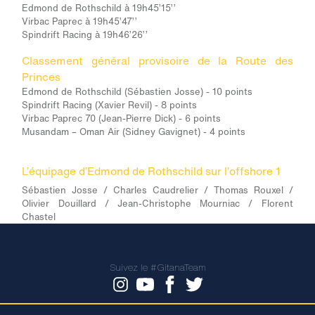
Edmond de Rothschild à 19h45’15’’
Virbac Paprec à 19h45’47’’
Spindrift Racing à 19h46’26’’
Classement général provisoire de la Route des
Princes
Edmond de Rothschild (Sébastien Josse) - 10 points
Spindrift Racing (Xavier Revil) - 8 points
Virbac Paprec 70 (Jean-Pierre Dick) - 6 points
Musandam – Oman Air (Sidney Gavignet) - 4 points
L’équipage d’Edmond de Rothschild sur l’offshore 1
Sébastien Josse / Charles Caudrelier / Thomas Rouxel /
Olivier Douillard / Jean-Christophe Mourniac / Florent
Chastel
Suivez le #GitanaTeam