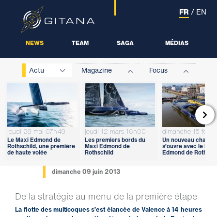
FR
/
EN
NEWS
TEAM
SAGA
MÉDIAS
Actu
Magazine
Focus

jeudi 28 mai 07h48
jeudi 12 mars 16h00
dimanche 15 févri
Le Maxi Edmond de
Les premiers bords du
Un nouveau chapitr
Rothschild, une première
Maxi Edmond de
s’ouvre avec le Max
de haute volée
Rothschild
Edmond de Rothschi
dimanche 09 juin 2013
De la stratégie au menu de la première étape
La flotte des multicoques s’est élancée de Valence à 14 heures