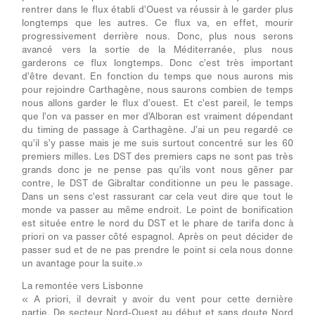
rentrer dans le flux établi d’Ouest va réussir à le garder plus
longtemps que les autres. Ce flux va, en effet, mourir
progressivement derrière nous. Donc, plus nous serons
avancé vers la sortie de la Méditerranée, plus nous
garderons ce flux longtemps. Donc c’est très important
d’être devant. En fonction du temps que nous aurons mis
pour rejoindre Carthagène, nous saurons combien de temps
nous allons garder le flux d’ouest. Et c’est pareil, le temps
que l’on va passer en mer d’Alboran est vraiment dépendant
du timing de passage à Carthagène. J’ai un peu regardé ce
qu’il s’y passe mais je me suis surtout concentré sur les 60
premiers milles. Les DST des premiers caps ne sont pas très
grands donc je ne pense pas qu’ils vont nous gêner par
contre, le DST de Gibraltar conditionne un peu le passage.
Dans un sens c’est rassurant car cela veut dire que tout le
monde va passer au même endroit. Le point de bonification
est située entre le nord du DST et le phare de tarifa donc à
priori on va passer côté espagnol. Après on peut décider de
passer sud et de ne pas prendre le point si cela nous donne
un avantage pour la suite.»
La remontée vers Lisbonne
« A priori, il devrait y avoir du vent pour cette dernière
partie. De secteur Nord-Ouest au début et sans doute Nord