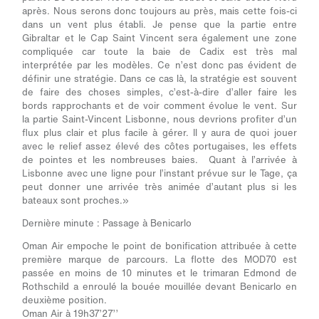
après. Nous serons donc toujours au près, mais cette fois-ci
dans un vent plus établi. Je pense que la partie entre
Gibraltar et le Cap Saint Vincent sera également une zone
compliquée car toute la baie de Cadix est très mal
interprétée par les modèles. Ce n’est donc pas évident de
définir une stratégie. Dans ce cas là, la stratégie est souvent
de faire des choses simples, c’est-à-dire d’aller faire les
bords rapprochants et de voir comment évolue le vent. Sur
la partie Saint-Vincent Lisbonne, nous devrions profiter d’un
flux plus clair et plus facile à gérer. Il y aura de quoi jouer
avec le relief assez élevé des côtes portugaises, les effets
de pointes et les nombreuses baies. Quant à l’arrivée à
Lisbonne avec une ligne pour l’instant prévue sur le Tage, ça
peut donner une arrivée très animée d’autant plus si les
bateaux sont proches.»
Dernière minute : Passage à Benicarlo
Oman Air empoche le point de bonification attribuée à cette
première marque de parcours. La flotte des MOD70 est
passée en moins de 10 minutes et le trimaran Edmond de
Rothschild a enroulé la bouée mouillée devant Benicarlo en
deuxième position.
Oman Air à 19h37’27’’