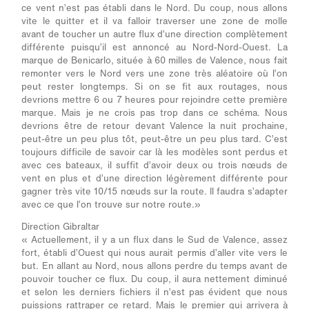
ce vent n’est pas établi dans le Nord. Du coup, nous allons
vite le quitter et il va falloir traverser une zone de molle
avant de toucher un autre flux d’une direction complètement
différente puisqu’il est annoncé au Nord-Nord-Ouest. La
marque de Benicarlo, située à 60 milles de Valence, nous fait
remonter vers le Nord vers une zone très aléatoire où l’on
peut rester longtemps. Si on se fit aux routages, nous
devrions mettre 6 ou 7 heures pour rejoindre cette première
marque. Mais je ne crois pas trop dans ce schéma. Nous
devrions être de retour devant Valence la nuit prochaine,
peut-être un peu plus tôt, peut-être un peu plus tard. C’est
toujours difficile de savoir car là les modèles sont perdus et
avec ces bateaux, il suffit d’avoir deux ou trois nœuds de
vent en plus et d’une direction légèrement différente pour
gagner très vite 10/15 nœuds sur la route. Il faudra s’adapter
avec ce que l’on trouve sur notre route.»
Direction Gibraltar
« Actuellement, il y a un flux dans le Sud de Valence, assez
fort, établi d’Ouest qui nous aurait permis d’aller vite vers le
but. En allant au Nord, nous allons perdre du temps avant de
pouvoir toucher ce flux. Du coup, il aura nettement diminué
et selon les derniers fichiers il n’est pas évident que nous
puissions rattraper ce retard. Mais le premier qui arrivera à