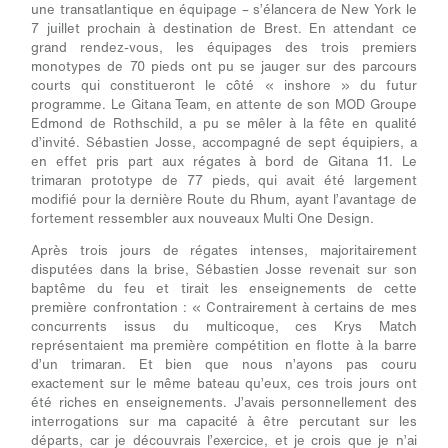
une transatlantique en équipage – s’élancera de New York le
7 juillet prochain à destination de Brest. En attendant ce
grand rendez-vous, les équipages des trois premiers
monotypes de 70 pieds ont pu se jauger sur des parcours
courts qui constitueront le côté « inshore » du futur
programme. Le Gitana Team, en attente de son MOD Groupe
Edmond de Rothschild, a pu se mêler à la fête en qualité
d’invité. Sébastien Josse, accompagné de sept équipiers, a
en effet pris part aux régates à bord de Gitana 11. Le
trimaran prototype de 77 pieds, qui avait été largement
modifié pour la dernière Route du Rhum, ayant l’avantage de
fortement ressembler aux nouveaux Multi One Design.
Après trois jours de régates intenses, majoritairement
disputées dans la brise, Sébastien Josse revenait sur son
baptême du feu et tirait les enseignements de cette
première confrontation : «
Contrairement à certains de mes
concurrents issus du multicoque, ces Krys Match
représentaient ma première compétition en flotte à la barre
d’un trimaran. Et bien que nous n’ayons pas couru
exactement sur le même bateau qu’eux, ces trois jours ont
été riches en enseignements. J’avais personnellement des
interrogations sur ma capacité à être percutant sur les
départs, car je découvrais l’exercice, et je crois que je n’ai