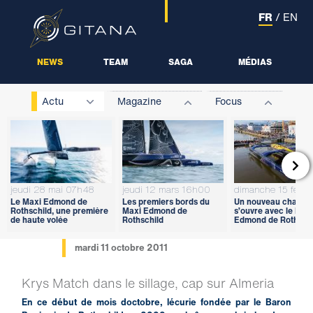
FR
/
EN
NEWS
TEAM
SAGA
MÉDIAS
Actu
Magazine
Focus

jeudi 28 mai 07h48
jeudi 12 mars 16h00
dimanche 15 févri
Le Maxi Edmond de
Les premiers bords du
Un nouveau chapitr
Rothschild, une première
Maxi Edmond de
s’ouvre avec le Max
de haute volée
Rothschild
Edmond de Rothschi
mardi 11 octobre 2011
Krys Match dans le sillage, cap sur Almeria
En ce début de mois doctobre, lécurie fondée par le Baron