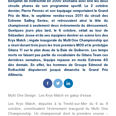
Benjamin de Rothschild en 2000 enchaîne avec brio les deux
circuits phares de son programme sportif. Le 2 octobre
dernier, Pierre Pennec et son équipage remportaient le Grand
Prix de Nice, le septième rendez-vous 2011 du circuit des
Extreme Sailing Series, et retrouvaient ainsi la tête du
championnat à seulement deux évènements du dénouement.
Quelques jours plus tard, le 6 octobre, cétait au tour de
Sébastien Josse et de ses équipiers dentrer en scène lors des
Krys Match ; régate inaugurale du Multi One Championship qui
a réuni durant trois jours les trois premiers MOD et le prototype
Gitana 11 sur le plan deau de la Baie de Quiberon. Les temps
morts ne faisant pas partie du vocabulaire du Gitana Team ces
dernières semaines, léquipe repasse en mode Extreme 40
dès demain. En effet, les hommes de Groupe Edmond de
Rothschild disputeront jusquà dimanche le Grand Prix
dAlmeria.
Multi One Design : Les Krys Match en galop d’essai
Les Krys Match, disputés à la Trinité-sur-Mer du 6 au 8
octobre, constituaient l’évènement inaugural du Multi One
Championship. Un championnat dont la première course –