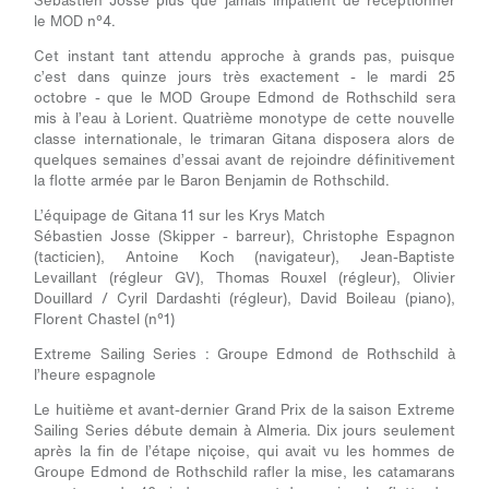
Sébastien Josse plus que jamais impatient de réceptionner
le MOD n°4.
Cet instant tant attendu approche à grands pas, puisque
c’est dans quinze jours très exactement - le mardi 25
octobre - que le MOD Groupe Edmond de Rothschild sera
mis à l’eau à Lorient. Quatrième monotype de cette nouvelle
classe internationale, le trimaran Gitana disposera alors de
quelques semaines d’essai avant de rejoindre définitivement
la flotte armée par le Baron Benjamin de Rothschild.
L’équipage de Gitana 11 sur les Krys Match
Sébastien Josse
(Skipper - barreur),
Christophe Espagnon
(tacticien),
Antoine Koch
(navigateur),
Jean-Baptiste
Levaillant
(régleur GV),
Thomas Rouxel
(régleur
), Olivier
Douillard / Cyril Dardashti
(régleur),
David Boileau
(piano),
Florent Chastel
(n°1)
Extreme Sailing Series : Groupe Edmond de Rothschild à
l’heure espagnole
Le huitième et avant-dernier Grand Prix de la saison Extreme
Sailing Series débute demain à Almeria. Dix jours seulement
après la fin de l’étape niçoise, qui avait vu les hommes de
Groupe Edmond de Rothschild rafler la mise, les catamarans