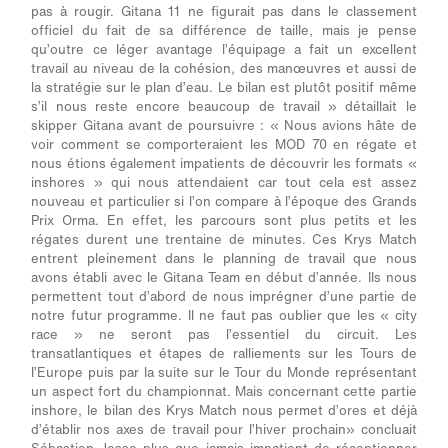
pas à rougir. Gitana 11 ne figurait pas dans le classement
officiel du fait de sa différence de taille, mais je pense
qu’outre ce léger avantage l’équipage a fait un excellent
travail au niveau de la cohésion, des manœuvres et aussi de
la stratégie sur le plan d’eau. Le bilan est plutôt positif même
s’il nous reste encore beaucoup de travail » détaillait le
skipper Gitana avant de poursuivre : « Nous avions hâte de
voir comment se comporteraient les MOD 70 en régate et
nous étions également impatients de découvrir les formats «
inshores » qui nous attendaient car tout cela est assez
nouveau et particulier si l’on compare à l’époque des Grands
Prix Orma. En effet, les parcours sont plus petits et les
régates durent une trentaine de minutes. Ces Krys Match
entrent pleinement dans le planning de travail que nous
avons établi avec le Gitana Team en début d’année. Ils nous
permettent tout d’abord de nous imprégner d’une partie de
notre futur programme. Il ne faut pas oublier que les « city
race » ne seront pas l’essentiel du circuit. Les
transatlantiques et étapes de ralliements sur les Tours de
l’Europe puis par la suite sur le Tour du Monde représentant
un aspect fort du championnat. Mais concernant cette partie
inshore, le bilan des Krys Match nous permet d’ores et déjà
d’établir nos axes de travail pour l’hiver prochain»
concluait