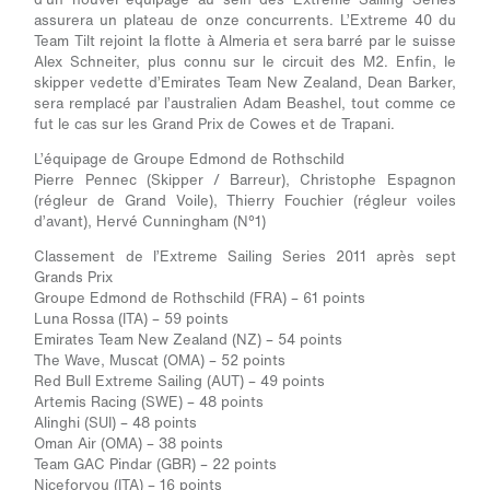
assurera un plateau de onze concurrents. L’Extreme 40 du
Team Tilt rejoint la flotte à Almeria et sera barré par le suisse
Alex Schneiter, plus connu sur le circuit des M2. Enfin, le
skipper vedette d’Emirates Team New Zealand, Dean Barker,
sera remplacé par l’australien Adam Beashel, tout comme ce
fut le cas sur les Grand Prix de Cowes et de Trapani.
L’équipage de Groupe Edmond de Rothschild
Pierre Pennec (
Skipper / Barreur
), Christophe Espagnon
(
régleur de Grand Voile)
, Thierry Fouchier (
régleur voiles
d’avant)
, Hervé Cunningham (
N°1)
Classement de l’Extreme Sailing Series 2011 après sept
Grands Prix
Groupe Edmond de Rothschild (FRA)
– 61 points
Luna Rossa (ITA) – 59 points
Emirates Team New Zealand (NZ) – 54 points
The Wave, Muscat (OMA) – 52 points
Red Bull Extreme Sailing (AUT) – 49 points
Artemis Racing (SWE) – 48 points
Alinghi (SUI) – 48 points
Oman Air (OMA) – 38 points
Team GAC Pindar (GBR) – 22 points
Niceforyou (ITA) – 16 points