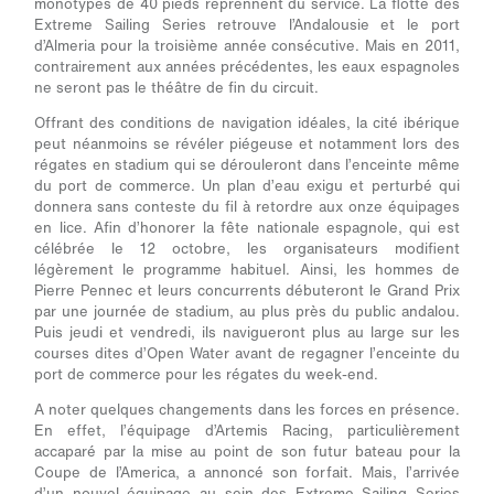
monotypes de 40 pieds reprennent du service. La flotte des
Extreme Sailing Series retrouve l’Andalousie et le port
d’Almeria pour la troisième année consécutive. Mais en 2011,
contrairement aux années précédentes, les eaux espagnoles
ne seront pas le théâtre de fin du circuit.
Offrant des conditions de navigation idéales, la cité ibérique
peut néanmoins se révéler piégeuse et notamment lors des
régates en stadium qui se dérouleront dans l’enceinte même
du port de commerce. Un plan d’eau exigu et perturbé qui
donnera sans conteste du fil à retordre aux onze équipages
en lice. Afin d’honorer la fête nationale espagnole, qui est
célébrée le 12 octobre, les organisateurs modifient
légèrement le programme habituel. Ainsi, les hommes de
Pierre Pennec et leurs concurrents débuteront le Grand Prix
par une journée de stadium, au plus près du public andalou.
Puis jeudi et vendredi, ils navigueront plus au large sur les
courses dites d’Open Water avant de regagner l’enceinte du
port de commerce pour les régates du week-end.
A noter quelques changements dans les forces en présence.
En effet, l’équipage d’Artemis Racing, particulièrement
accaparé par la mise au point de son futur bateau pour la
Coupe de l’America, a annoncé son forfait. Mais, l’arrivée
d’un nouvel équipage au sein des Extreme Sailing Series