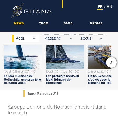
FR
/
EN
NEWS
TEAM
SAGA
MÉDIAS
Actu
Magazine
Focus

jeudi 28 mai 07h48
jeudi 12 mars 16h00
dimanche 15 févri
Le Maxi Edmond de
Les premiers bords du
Un nouveau chapitr
Rothschild, une première
Maxi Edmond de
s’ouvre avec le Max
de haute volée
Rothschild
Edmond de Rothschi
lundi 08 août 2011
Groupe Edmond de Rothschild revient dans
le match