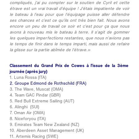
compliqués, j’ai pu compter sur le soutien de Cyril et cette
étrave est un vrai travail d’équipe ! J’étais impatiente de voir
le bateau à l’eau pour que l’équipage puisse aller défendre
ses chances et c’est ce qu’ils ont très bien fait. Nous avons
encore un peu de travail ce soir et c’est pour ça que nous
avons à nouveau mis le bateau à terre. Il s’agit de gommer
les quelques imperfections restantes, que nous n’avions pas
le temps de finir dans le temps imparti, mais aussi de refaire
la glisse sur la partie abîmée de l’étrave.»
Classement du Grand Prix de Cowes à l’issue de la 3ème
journée (après jury)
1. Luna Rossa (ITA)
2. Groupe Edmond de Rothschild (FRA)
3. The Wave, Muscat (OMA)
4. Team GAC Pindar (GBR)
5. Red Bull Extreme Sailing (AUT)
6. Alinghi (SUI)
7. Oman Air (OMA)
8. Niceforyou (ITA)
9. Emirates Team New Zealand (NZ)
10. Aberdeen Asset Management (UK)
11. Artemis Racing (SWE)