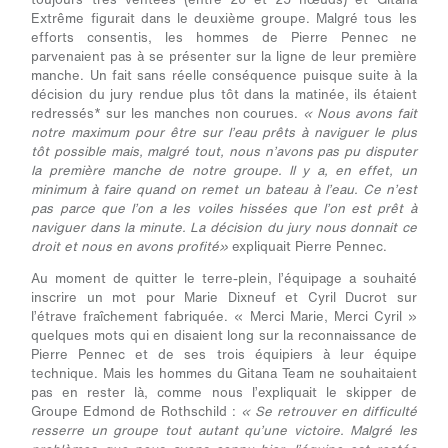
Extrême figurait dans le deuxième groupe. Malgré tous les
efforts consentis, les hommes de Pierre Pennec ne
parvenaient pas à se présenter sur la ligne de leur première
manche. Un fait sans réelle conséquence puisque suite à la
décision du jury rendue plus tôt dans la matinée, ils étaient
redressés* sur les manches non courues.
« Nous avons fait
notre maximum pour être sur l’eau prêts à naviguer le plus
tôt possible mais, malgré tout, nous n’avons pas pu disputer
la première manche de notre groupe. Il y a, en effet, un
minimum à faire quand on remet un bateau à l’eau. Ce n’est
pas parce que l’on a les voiles hissées que l’on est prêt à
naviguer dans la minute. La décision du jury nous donnait ce
droit et nous en avons profité»
expliquait Pierre Pennec.
Au moment de quitter le terre-plein, l’équipage a souhaité
inscrire un mot pour Marie Dixneuf et Cyril Ducrot sur
l’étrave fraîchement fabriquée. « Merci Marie, Merci Cyril »
quelques mots qui en disaient long sur la reconnaissance de
Pierre Pennec et de ses trois équipiers à leur équipe
technique. Mais les hommes du Gitana Team ne souhaitaient
pas en rester là, comme nous l’expliquait le skipper de
Groupe Edmond de Rothschild :
« Se retrouver en difficulté
resserre un groupe tout autant qu’une victoire. Malgré les