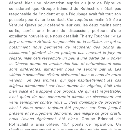
déposé hier une réclamation auprès du jury de l’épreuve
considérant que Groupe Edmond de Rothschild n’était pas
responsable de l’incident et que l’équipage avait fait tout son
possible pour éviter le contact. Convoqués ce matin à 9h15 à
Venture Quays pour défendre leur cas, les deux marins sont
sortis, après une heure de discussion, porteurs d’une
excellente nouvelle que nous détaillait Thierry Fouchier :
« Le
jury a reconnu Artemis responsable de la collision, ce qui va
notamment nous permettre de récupérer des points au
classement général. Je ne pratique pas souvent le jury en
régate, mais cela ressemble un peu à une partie de « poker
». Chacun donne sa version des faits et naturellement elles
sont différentes, autrement nous ne serions pas là. Les
vidéos à disposition allaient clairement dans le sens de notre
version. Un des arbitres, qui juge habituellement les cas
litigieux directement sur l’eau durant les régates, était très
bien placé et a appuyé nos propos. Ce qui est regrettable,
c’est qu’un de nos concurrents directs au classement est
venu témoigner contre nous … c’est dommage de procéder
ainsi ! Nous avons toujours été propres sur l’eau jusqu’à
présent et ce jugement démontre, que malgré ce gros crash,
nous l’avons également été hier.»
Groupe Edmond de
Rothschild a ainsi obtenu 19,4 points de réparation. Un
résultat correspondant à la moyenne des points acquis lors