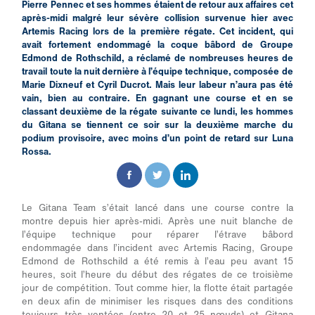
Pierre Pennec et ses hommes étaient de retour aux affaires cet
après-midi malgré leur sévère collision survenue hier avec
Artemis Racing lors de la première régate. Cet incident, qui
avait fortement endommagé la coque bâbord de Groupe
Edmond de Rothschild, a réclamé de nombreuses heures de
travail toute la nuit dernière à l’équipe technique, composée de
Marie Dixneuf et Cyril Ducrot. Mais leur labeur n’aura pas été
vain, bien au contraire. En gagnant une course et en se
classant deuxième de la régate suivante ce lundi, les hommes
du Gitana se tiennent ce soir sur la deuxième marche du
podium provisoire, avec moins d’un point de retard sur Luna
Rossa.
Le Gitana Team s’était lancé dans une course contre la
montre depuis hier après-midi. Après une nuit blanche de
l’équipe technique pour réparer l’étrave bâbord
endommagée dans l’incident avec Artemis Racing, Groupe
Edmond de Rothschild a été remis à l’eau peu avant 15
heures, soit l’heure du début des régates de ce troisième
jour de compétition. Tout comme hier, la flotte était partagée
en deux afin de minimiser les risques dans des conditions
toujours très ventées (entre 20 et 25 nœuds) et Gitana