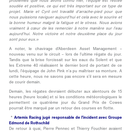
problèmes que nous avons connu hier, l’équipe est restée
soudée et positive, ce qui est très important sur ce type de
projet. Marie et Cyril ont travaillé d’arrache-pied pour que
nous puissions naviguer aujourd’hui et cela avec le sourire et
la bonne humeur malgré la fatigue et le stress. Nous avions
vraiment à cœur de les remercier à notre manière sur l’eau
aujourd’hui. Notre victoire et notre deuxième place du jour
sont pour eux.»
A noter, le chavirage d’Aberdeen Asset Management –
nouveau venu sur le circuit – lors de l’ultime régate du jour.
Tandis que la brise forcissait sur les eaux du Solent et que
les Extreme 40 réalisaient le dernier bord de portant de ce
lundi, l’équipage de John Pink n’a pu maîtriser sa monture. A
cette heure, nous ne savons pas encore s’il sera en mesure
de courir demain.
Demain, les régates devraient débuter aux alentours de 15
heures (heure locale) et si les conditions météorologiques le
permettent ce quatrième jour du Grand Prix de Cowes
pourrait être marqué par un retour des courses en flotte.
*
Artemis Racing jugé responsable de l’incident avec Groupe
Edmond de Rothschild
De retour à quai, Pierre Pennec et Thierry Fouchier avaient