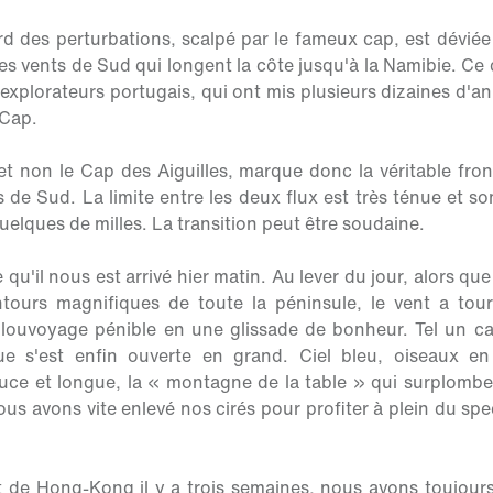
rd des perturbations, scalpé par le fameux cap, est déviée
 vents de Sud qui longent la côte jusqu'à la Namibie. Ce q
s explorateurs portugais, qui ont mis plusieurs dizaines d'
 Cap.
 non le Cap des Aiguilles, marque donc la véritable fron
 de Sud. La limite entre les deux flux est très ténue et s
quelques de milles. La transition peut être soudaine.
 qu'il nous est arrivé hier matin. Au lever du jour, alors 
ntours magnifiques de toute la péninsule, le vent a tou
louvoyage pénible en une glissade de bonheur. Tel un cad
que s'est enfin ouverte en grand. Ciel bleu, oiseaux en
uce et longue, la « montagne de la table » qui surplomb
s avons vite enlevé nos cirés pour profiter à plein du spe
 de Hong-Kong il y a trois semaines, nous avons toujours