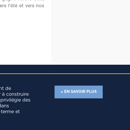
rs l'été et vers nos
nt de
» EN SAVOIR PLUS
r à construire
privilégie des
dans
-terme et