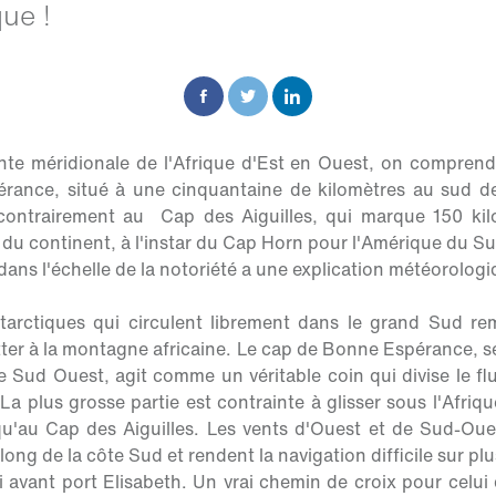
ue !
inte méridionale de l'Afrique d'Est en Ouest, on compren
ance, situé à une cinquantaine de kilomètres au sud de 
ontrairement au Cap des Aiguilles, qui marque 150 kilo
 du continent, à l'instar du Cap Horn pour l'Amérique du Su
ans l'échelle de la notoriété a une explication météorologi
tarctiques qui circulent librement dans le grand Sud re
otter à la montagne africaine. Le cap de Bonne Espérance, 
 le Sud Ouest, agit comme un véritable coin qui divise le f
. La plus grosse partie est contrainte à glisser sous l'Afriqu
u'au Cap des Aiguilles. Les vents d'Ouest et de Sud-Ou
 long de la côte Sud et rendent la navigation difficile sur p
i avant port Elisabeth. Un vrai chemin de croix pour celui 