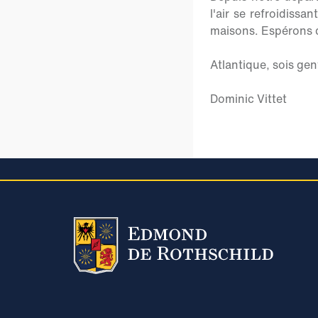
l'air se refroidiss
maisons. Espérons q
Atlantique, sois genti
Dominic Vittet