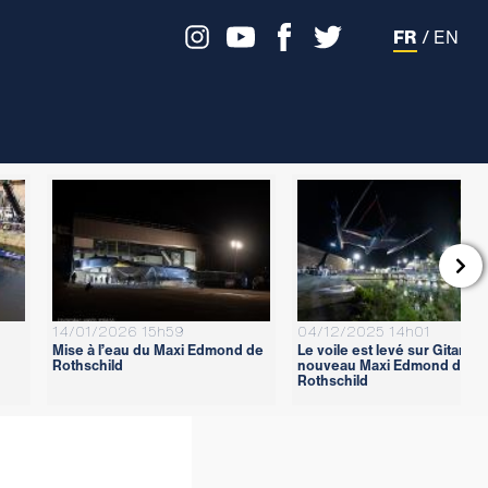
FR
/
EN

14/01/2026 15h59
04/12/2025 14h01
Mise à l’eau du Maxi Edmond de
Le voile est levé sur Gitana 1
Rothschild
nouveau Maxi Edmond de
Rothschild