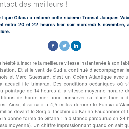
ntact des meilleurs !
nt que Gitana a entamé cette sixième Transat Jacques Vab
ant entre 20 et 22 heures hier soir mercredi 5 novembre, a
lure.
 hésité à inscrire la meilleure vitesse instantanée à son tab
isation. Et si le vent de Sud a continué d'accompagner l
ois et Marc Guessard, c'est un Océan Atlantique avec 
a accueilli le trimaran. Des conditions océaniques où s
u pointage de 14 heures à la vitesse moyenne horaire 
nditions de haute mer pour conserver sa place face à d
s. Ainsi, il se cale à 4,5 milles derrière le Foncia d'Ala
milles devant le Sergio Tacchini de Karine Fauconnier et 
de la bonne forme de Gitana : la distance parcourue en 24 h
esse moyenne). Un chiffre impressionnant quand on sait q