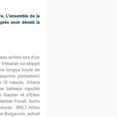
re. L'ensemble de la
près avoir dévalé la
leau arrière lors d'un
e trimaran co-skippé
une longue houle de
'exprime pleinement
de 15 nœuds, Gitana
es bateaux réputés
in Gautier et d'Ellen
Damian Foxall. Autre
eures : 365,7 milles
ue Belgacom, actuel