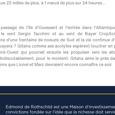
 que 22 milles de plus, à 1 nœud de plus sur 24 heures...
passage de l'île d'Ouessant et l'entrée dans l'Atlantiqu
 le vent Sergio Tacchini et au vent de Bayer CropSci
ne d'une trentaine de noeuds de Sud et la vie continue d
 payera ? Gitana comme ses acolytes espèrent toucher en 
rd-Ouest qui pourrait ensuite les propulser vers les al
Indiscutablement, pour le moment, Gitana aime le près dan
ons que Lionel et Marc devraient encore connaître ce soir.
Edmond de Rothschild est une Maison d'investisseme
convictions fondée sur l'idée que la richesse doit servi