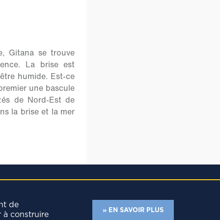
e, Gitana se trouve
ence. La brise est
'être humide. Est-ce
premier une bascule
izés de Nord-Est de
s la brise et la mer
nt de
» EN SAVOIR PLUS
r à construire