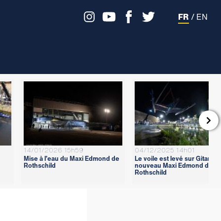
FR
/
EN

14/01/2026 15h59
04/12/2025 14h01
Mise à l’eau du Maxi Edmond de
Le voile est levé sur Gitana 1
Rothschild
nouveau Maxi Edmond de
Rothschild