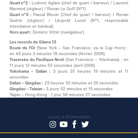
Quart n°2 :
Ludovic Aglaor (chef de quart / barreur) / Laurent
Mermod (régleur) / Ronan Le Goff (N°1)
Quart n°3 :
Pascal Blouin (Chef de quart / barreur) / Ronan
Guérin (régleur) / Léopold Lucet (N°1, responsable
intendance et médical)
Hors quart :
Dominic Vittet (navigateur)
Les records de Gitana 13
Route de l'Or
(New York – San Francisco, via le Cap Horn) :
en 43 jours 3 minutes 18 secondes (février 2008)
Traversée du Pacifique Nord
(San Francisco – Yokohama) : en
11 jours 12 minutes 55 secondes (avril 2008)
Yokohama – Dalian :
3 jours 20 heures 19 minutes et 11
secondes
Dalian – Qingdao :
23 heures 50 minutes et 20 secondes
Qingdao – Taiwan :
3 jours 52 minutes et 15 secondes
Taipei – Hong-Kong : 1 jour 58 minutes 27 secondes
Suivez le #GitanaTeam