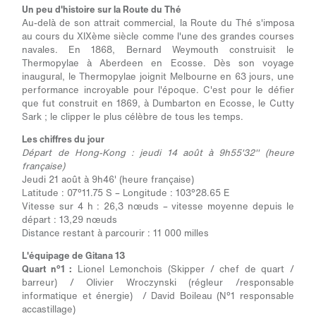
Un peu d'histoire sur la Route du Thé
Au-delà de son attrait commercial, la Route du Thé s'imposa
au cours du XIXème siècle comme l'une des grandes courses
navales. En 1868, Bernard Weymouth construisit le
Thermopylae à Aberdeen en Ecosse. Dès son voyage
inaugural, le Thermopylae joignit Melbourne en 63 jours, une
performance incroyable pour l'époque. C'est pour le défier
que fut construit en 1869, à Dumbarton en Ecosse, le Cutty
Sark ; le clipper le plus célèbre de tous les temps.
Les chiffres du jour
Départ de Hong-Kong : jeudi 14 août à 9h55'32'' (heure
française)
Jeudi 21 août à 9h46' (heure française)
Latitude : 07°11.75 S – Longitude : 103°28.65 E
Vitesse sur 4 h : 26,3 nœuds – vitesse moyenne depuis le
départ : 13,29 nœuds
Distance restant à parcourir : 11 000 milles
L'équipage de Gitana 13
Quart n°1 :
Lionel Lemonchois (Skipper / chef de quart /
barreur) / Olivier Wroczynski (régleur /responsable
informatique et énergie) / David Boileau (N°1 responsable
accastillage)