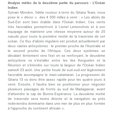
Analyse météo de la deuxième partie du parcours : L'Océan
Indien
Sylvain Mondon, fidèle routeur à terre du Gitana Team, nous
pose le « décor » des 4 500 milles à venir :
« Les alizés de
Sud-Est sont bien établis dans l'Océan Indien. Ces vents
très favorables permettront à Lionel Lemonchois et à son
équipage de maintenir une vitesse moyenne autour de 25
nœuds pour toute la première moitié de la traversée de cet
océan. Ce flux d'alizés réguliers est produit actuellement par
deux vastes anticyclones : le premier proche de l'Australie et
le second proche de l'Afrique. Ces deux systèmes se
décalant lentement vers l'est en se renforçant, le deuxième
anticyclone va s'installer entre les iles Kerguelen et la
Réunion et s'étendre sur toute la largeur de l'Océan Indien
samedi 23 août. Une petite houle de sud-sud-est légèrement
favorable accompagne le maxi-catamaran. La progression de
Gitana 13 va donc être assez rapide pour les quatre jours à
venir. Ensuite, il faudra bien se positionner pour négocier
plusieurs passages de fronts au sud de Madagascar, avant
d'atteindre le cap de Bonne-Espérance. La deuxième moitié
de traversée sera moins directe et la navigation au près
redeviendra dominante dans une mer de plus en plus formée
à l'approche du continent africain ».