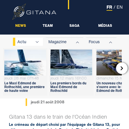
FR
/
EN
NEWS
TEAM
SAGA
MÉDIAS
Actu
Magazine
Focus

jeudi 28 mai 07h48
jeudi 12 mars 16h00
dimanche 15 févri
Le Maxi Edmond de
Les premiers bords du
Un nouveau chapitr
Rothschild, une première
Maxi Edmond de
s’ouvre avec le Max
de haute volée
Rothschild
Edmond de Rothschi
jeudi 21 août 2008
Gitana 13 dans le train de l'Océan Indien
Le créneau de départ choisi par l'équipage de Gitana 13, pour