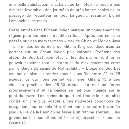
une belle satisfaction, d'autant que la météo ne nous a pas
été très favorable ; des journées de près interminables et un
passage de l'équateur un peu longuet »
résumait Lionel
Lemonchois ce matin.
Cette entrée dans l'Océan Indien marque un changement de
régime pour les marins du Gitana Team. Après une semaine
passée sur des mers fermées – Mer de Chine et Mer de Java
-, à tirer des bords de près, Gitana 13 glisse désormais au
portant sur un Océan Indien plus vallonné. Profitant des
alizés de Sud-Est bien établis, les dix marins vont enfin
pouvoir exprimer tout le potentiel du maxi-catamaran armé
par le Baron Benjamin de Rothschild :
« L'alizé de Sud-Est
est bel et bien au rendez-vous ! Il souffle entre 22 et 25
nœuds, ce qui nous permet de mener Gitana 13 à des
vitesses proches des 25-30 nœuds. La mer se forme
progressivement et l'ambiance se fait plus humide sur le
pont du navire. Les marins de quart ont troqué leur tee-shirt
contre un ciré plus adapté à ces nouvelles conditions de
navigation. Tout semble être réuni pour que notre traversée
jusqu'à l'île de la Réunion se fasse à un rythme soutenu… les
grands surfs nous attendent !»
se réjouissait le skipper de
Gitana 13.