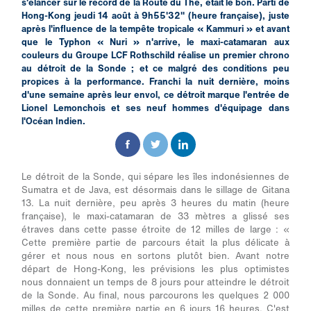
s'élancer sur le record de la Route du Thé, était le bon. Parti de
Hong-Kong jeudi 14 août à 9h55'32'' (heure française), juste
après l'influence de la tempête tropicale « Kammuri » et avant
que le Typhon « Nuri » n'arrive, le maxi-catamaran aux
couleurs du Groupe LCF Rothschild réalise un premier chrono
au détroit de la Sonde ; et ce malgré des conditions peu
propices à la performance. Franchi la nuit dernière, moins
d'une semaine après leur envol, ce détroit marque l'entrée de
Lionel Lemonchois et ses neuf hommes d'équipage dans
l'Océan Indien.
Le détroit de la Sonde, qui sépare les îles indonésiennes de
Sumatra et de Java, est désormais dans le sillage de Gitana
13. La nuit dernière, peu après 3 heures du matin (heure
française), le maxi-catamaran de 33 mètres a glissé ses
étraves dans cette passe étroite de 12 milles de large :
«
Cette première partie de parcours était la plus délicate à
gérer et nous nous en sortons plutôt bien. Avant notre
départ de Hong-Kong, les prévisions les plus optimistes
nous donnaient un temps de 8 jours pour atteindre le détroit
de la Sonde. Au final, nous parcourons les quelques 2 000
milles de cette première partie en 6 jours 16 heures. C'est