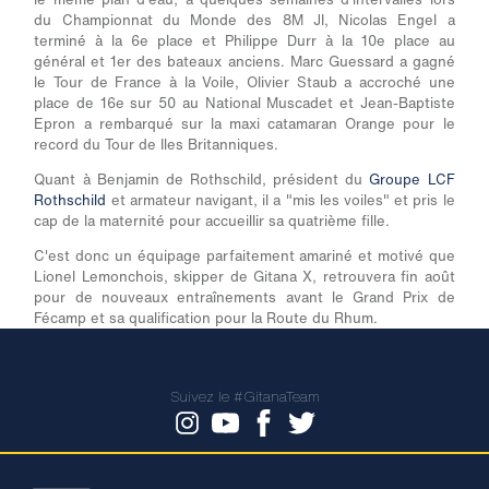
du Championnat du Monde des 8M JI, Nicolas Engel a
terminé à la 6e place et Philippe Durr à la 10e place au
général et 1er des bateaux anciens. Marc Guessard a gagné
le Tour de France à la Voile, Olivier Staub a accroché une
place de 16e sur 50 au National Muscadet et Jean-Baptiste
Epron a rembarqué sur la maxi catamaran Orange pour le
record du Tour de Iles Britanniques.
Quant à Benjamin de Rothschild, président du
Groupe LCF
Rothschild
et armateur navigant, il a "mis les voiles" et pris le
cap de la maternité pour accueillir sa quatrième fille.
C'est donc un équipage parfaitement amariné et motivé que
Lionel Lemonchois, skipper de Gitana X, retrouvera fin août
pour de nouveaux entraînements avant le Grand Prix de
Fécamp et sa qualification pour la Route du Rhum.
Suivez le #GitanaTeam