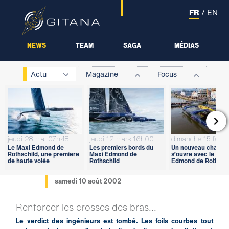
FR
/
EN
NEWS
TEAM
SAGA
MÉDIAS
Actu
Magazine
Focus

jeudi 28 mai 07h48
jeudi 12 mars 16h00
dimanche 15 févri
Le Maxi Edmond de
Les premiers bords du
Un nouveau chapitr
Rothschild, une première
Maxi Edmond de
s’ouvre avec le Max
de haute volée
Rothschild
Edmond de Rothschi
samedi 10 août 2002
Renforcer les crosses des bras...
Le verdict des ingénieurs est tombé. Les foils courbes tout