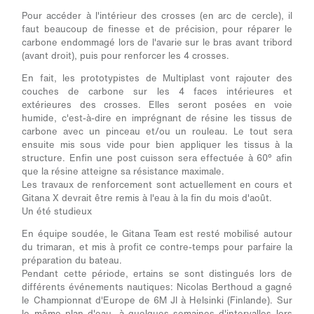
Pour accéder à l'intérieur des crosses (en arc de cercle), il
faut beaucoup de finesse et de précision, pour réparer le
carbone endommagé lors de l'avarie sur le bras avant tribord
(avant droit), puis pour renforcer les 4 crosses.
En fait, les prototypistes de Multiplast vont rajouter des
couches de carbone sur les 4 faces intérieures et
extérieures des crosses. Elles seront posées en voie
humide, c'est-à-dire en imprégnant de résine les tissus de
carbone avec un pinceau et/ou un rouleau. Le tout sera
ensuite mis sous vide pour bien appliquer les tissus à la
structure. Enfin une post cuisson sera effectuée à 60° afin
que la résine atteigne sa résistance maximale.
Les travaux de renforcement sont actuellement en cours et
Gitana X devrait être remis à l'eau à la fin du mois d'août.
Un été studieux
En équipe soudée, le Gitana Team est resté mobilisé autour
du trimaran, et mis à profit ce contre-temps pour parfaire la
préparation du bateau.
Pendant cette période, ertains se sont distingués lors de
différents événements nautiques: Nicolas Berthoud a gagné
le Championnat d'Europe de 6M JI à Helsinki (Finlande). Sur
le même plan d'eau, à quelques semaines d'intervalles lors