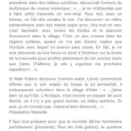
premières dans des milieux extrêmes, découvrait l'univers du
multicoque de course océanique : «
... je ne m'attendais pas
à faire cette traversée en non-stop. Pour moi, avec un
bateau, on fait des escales le soir. J'ai découvert un milieu
extraordinaire avec des marins super pros. Une nuit en mer,
c'est fascinant, avec toutes les étoiles et le plancton
fluorescent dans le sillage. C'est un peu comme dans les
régions polaires, quand on n'a pas d'autre repère que
l'horizon avec lequel on avance sans cesse. En fait, je ne
suis descendu qu'une heure et demi à l'intérieur sur la durée
de la traversée pour profiter pleinement de cet univers marin
que j'aime. D'ailleurs, je vais y organiser ma prochaine
expédition*...
».
Si Alain Hubert découvre l'univers marin, Lionel Lemonchois
affirme que si son emploi du temps le lui permettait, il
embarquerait volontiers dans le sillage d'Alain : « ...
j'aime
bien ce qu'il fait. L'Arctique, c'est encore un espace de pure
liberté, où il n'y a pas grand monde, un milieu extrême. Et
puis, je ne connais pas. J'aimerai bien découvrir...
».
Préparation Marseille
Il faut tout préparer pour que la nouvelle dérive fonctionne
parfaitement (pivotante). Pour les foils (patins), le système