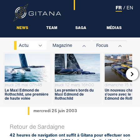
FR
/
EN
NEWS
TEAM
SAGA
MÉDIAS
Actu
Magazine
Focus

jeudi 28 mai 07h48
jeudi 12 mars 16h00
dimanche 15 févri
Le Maxi Edmond de
Les premiers bords du
Un nouveau chapitr
Rothschild, une première
Maxi Edmond de
s’ouvre avec le Max
de haute volée
Rothschild
Edmond de Rothschi
mercredi 25 juin 2003
Retour de Sardaigne
42 heures de navigation ont suffit à Gitana pour effectuer son