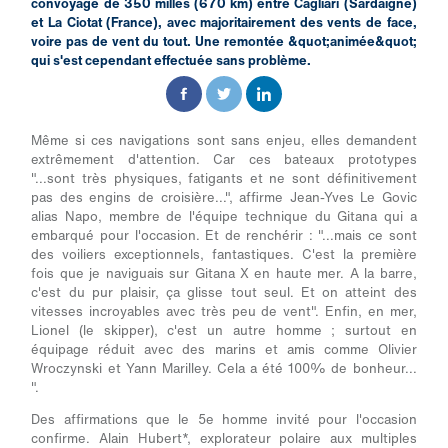
convoyage de 350 milles (670 km) entre Cagliari (Sardaigne)
et La Ciotat (France), avec majoritairement des vents de face,
voire pas de vent du tout. Une remontée &quot;animée&quot;
qui s'est cependant effectuée sans problème.
Même si ces navigations sont sans enjeu, elles demandent
extrêmement d'attention. Car ces bateaux prototypes
"...
sont très physiques, fatigants et ne sont définitivement
pas des engins de croisière...",
affirme Jean-Yves Le Govic
alias Napo, membre de l'équipe technique du Gitana qui a
embarqué pour l'occasion. Et de renchérir : "...
mais ce sont
des voiliers exceptionnels, fantastiques. C'est la première
fois que je naviguais sur Gitana X en haute mer. A la barre,
c'est du pur plaisir, ça glisse tout seul. Et on atteint des
vitesses incroyables avec très peu de vent
".
Enfin, en mer,
Lionel (le skipper), c'est un autre homme ; surtout en
équipage réduit avec des marins et amis comme Olivier
Wroczynski et Yann Marilley. Cela a été 100% de bonheur...
".
Des affirmations que le 5e homme invité pour l'occasion
confirme. Alain Hubert*, explorateur polaire aux multiples