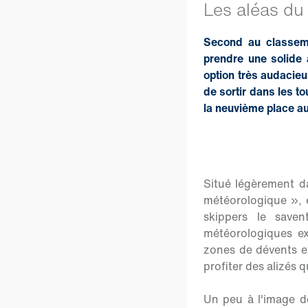
Les aléas du
Second au classemen
prendre une solide 
option très audacieus
de sortir dans les t
la neuvième place a
Situé légèrement da
météorologique », e
skippers le save
météorologiques ext
zones de dévents et
profiter des alizés q
Un peu à l'image de