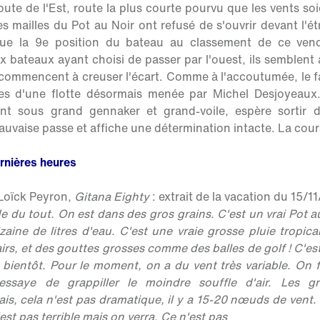
route de l'Est, route la plus courte pourvu que les vents s
 mailles du Pot au Noir ont refusé de s'ouvrir devant l'
ique la 9e position du bateau au classement de ce vend
 bateaux ayant choisi de passer par l'ouest, ils semblent 
t commencent à creuser l'écart. Comme à l'accoutumée, le 
rtes d'une flotte désormais menée par Michel Desjoyeaux.
nt sous grand gennaker et grand-voile, espère sortir 
uvaise passe et affiche une détermination intacte. La cours
ernières heures
 Loïck Peyron,
Gitana Eighty
: extrait de la vacation du 15/11
e du tout. On est dans des gros grains. C'est un vrai Pot au 
aine de litres d'eau. C'est une vraie grosse pluie tropica
airs, et des gouttes grosses comme des balles de golf ! C'e
 bientôt. Pour le moment, on a du vent très variable. On
saye de grappiller le moindre souffle d'air. Les gr
s, cela n'est pas dramatique, il y a 15-20 nœuds de vent. 
est pas terrible mais on verra. Ce n'est pas