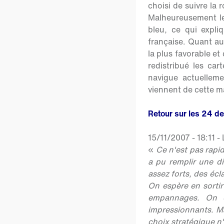
choisi de suivre la 
Malheureusement les
bleu, ce qui expl
française. Quant aux
la plus favorable e
redistribué les ca
navigue actuelleme
viennent de cette ma
Retour sur les 24 d
15/11/2007 - 18:11 -
«
Ce n'est pas rapid
a pu remplir une diz
assez forts, des écl
On espère en sortir
empannages. On es
impressionnants. Mai
choix stratégique n'