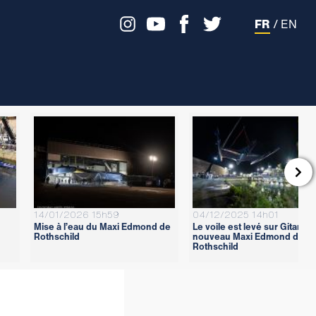
FR
/
EN

14/01/2026 15h59
04/12/2025 14h01
Mise à l’eau du Maxi Edmond de
Le voile est levé sur Gitana 1
Rothschild
nouveau Maxi Edmond de
Rothschild