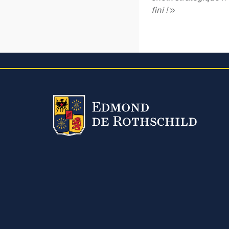
fini !
»