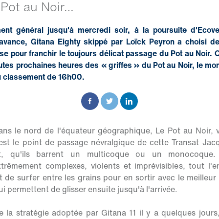
 Pot au Noir…
t général jusqu'à mercredi soir, à la poursuite d'Ecover
avance, Gitana Eighty skippé par Loïck Peyron a choisi d
e pour franchir le toujours délicat passage du Pot au Noir. C
outes prochaines heures des « griffes » du Pot au Noir, le 
u classement de 16h00.
ns le nord de l'équateur géographique, Le Pot au Noir, v
st le point de passage névralgique de cette Transat Jacq
nt, qu'ils barrent un multicoque ou un monocoque.
rêmement complexes, violents et imprévisibles, tout l'en
 de surfer entre les grains pour en sortir avec le meilleur
ui permettent de glisser ensuite jusqu'à l'arrivée.
 la stratégie adoptée par Gitana 11 il y a quelques jours