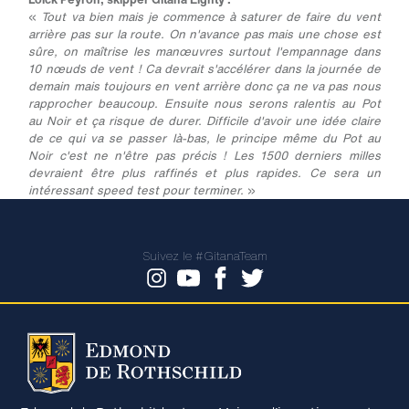
«
Tout va bien mais je commence à saturer de faire du vent
arrière pas sur la route. On n'avance pas mais une chose est
sûre, on maîtrise les manœuvres surtout l'empannage dans
10 nœuds de vent ! Ca devrait s'accélérer dans la journée de
demain mais toujours en vent arrière donc ça ne va pas nous
rapprocher beaucoup. Ensuite nous serons ralentis au Pot
au Noir et ça risque de durer. Difficile d'avoir une idée claire
de ce qui va se passer là-bas, le principe même du Pot au
Noir c'est ne n'être pas précis ! Les 1500 derniers milles
devraient être plus raffinés et plus rapides. Ce sera un
intéressant speed test pour terminer.
»
Suivez le #GitanaTeam