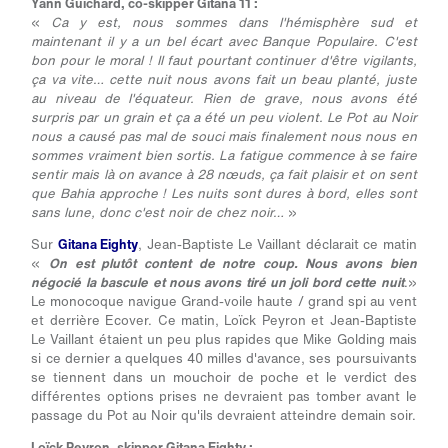
Yann Guichard, co-skipper Gitana 11 :
«
Ca y est, nous sommes dans l'hémisphère sud et
maintenant il y a un bel écart avec Banque Populaire. C'est
bon pour le moral ! Il faut pourtant continuer d'être vigilants,
ça va vite… cette nuit nous avons fait un beau planté, juste
au niveau de l'équateur. Rien de grave, nous avons été
surpris par un grain et ça a été un peu violent. Le Pot au Noir
nous a causé pas mal de souci mais finalement nous nous en
sommes vraiment bien sortis. La fatigue commence à se faire
sentir mais là on avance à 28 nœuds, ça fait plaisir et on sent
que Bahia approche ! Les nuits sont dures à bord, elles sont
sans lune, donc c'est noir de chez noir…
»
Sur
Gitana Eighty
, Jean-Baptiste Le Vaillant déclarait ce matin
«
On est plutôt content de notre coup. Nous avons bien
négocié la bascule et nous avons tiré un joli bord cette nuit
.»
Le monocoque navigue Grand-voile haute / grand spi au vent
et derrière Ecover. Ce matin, Loïck Peyron et Jean-Baptiste
Le Vaillant étaient un peu plus rapides que Mike Golding mais
si ce dernier a quelques 40 milles d'avance, ses poursuivants
se tiennent dans un mouchoir de poche et le verdict des
différentes options prises ne devraient pas tomber avant le
passage du Pot au Noir qu'ils devraient atteindre demain soir.
Loïck Peyron, skipper Gitana Eighty :