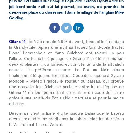
plus de 120 milles sur Banque Populaire. Gitana Eighty a tiré un
joli bord cette nuit qui lui permet, ce matin, de prendre la
deuxième place du classement dans le sillage de l'anglais Mike
Golding.
Gitana 11
file à 25 nœuds à 90° du vent, trinquette 1 ris dans
la Grand-voile. Après une nuit au taquet Grand-voile haute,
Lionel Lemonchois et Yann Guichard ont ralenti un peu
l'allure. Cette nuit l'équipage de Gitana 11 a été surpris sur
deux « plantés » du bateau et compte tenu de la situation
actuelle ils préfèrent assurer. Le Pot au Noir n'aura
finalement été qu'une formalité… Coup de chapeau à Sylvain
Mondon – Météo France, le routeur du bateau, qui prouve
une nouvelle fois l'alchimie parfaite entre lui et l'équipe de
Gitana 11 en leur permettant de réaliser un coup de maître
grâce à une sortie du Pot au Noir maîtrisée et pour le moins
efficace !
Désormais c'est la ligne droite jusqu'à Bahia que le bateau
devrait rejoindre mercredi dans la soirée selon les dernières
ETA - Estimal Time of Arrival.