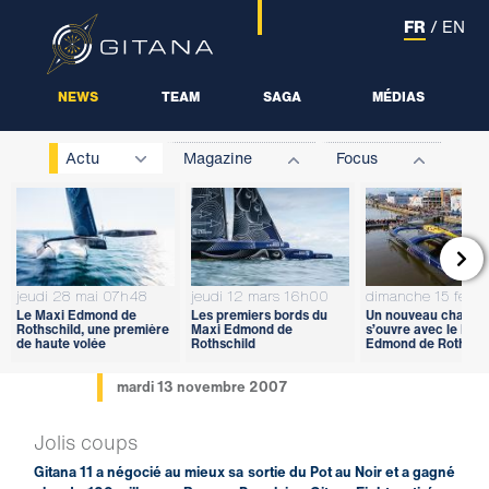
FR
/
EN
NEWS
TEAM
SAGA
MÉDIAS
Actu
Magazine
Focus

jeudi 28 mai 07h48
jeudi 12 mars 16h00
dimanche 15 févri
Le Maxi Edmond de
Les premiers bords du
Un nouveau chapitr
Rothschild, une première
Maxi Edmond de
s’ouvre avec le Max
de haute volée
Rothschild
Edmond de Rothschi
mardi 13 novembre 2007
Jolis coups
Gitana 11 a négocié au mieux sa sortie du Pot au Noir et a gagné