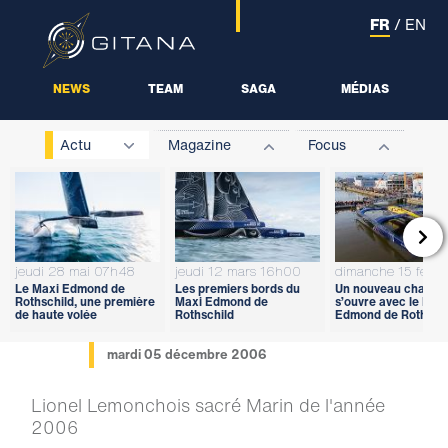
FR
/
EN
NEWS
TEAM
SAGA
MÉDIAS
Actu
Magazine
Focus

jeudi 28 mai 07h48
jeudi 12 mars 16h00
dimanche 15 févri
Le Maxi Edmond de
Les premiers bords du
Un nouveau chapitr
Rothschild, une première
Maxi Edmond de
s’ouvre avec le Max
de haute volée
Rothschild
Edmond de Rothschi
mardi 05 décembre 2006
Lionel Lemonchois sacré Marin de l'année
2006