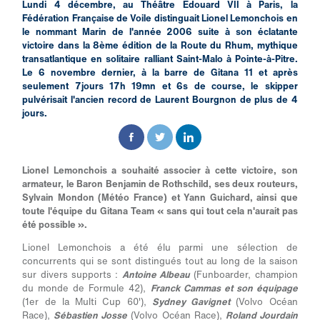
Lundi 4 décembre, au Théâtre Edouard VII à Paris, la
Fédération Française de Voile distinguait Lionel Lemonchois en
le nommant Marin de l'année 2006 suite à son éclatante
victoire dans la 8ème édition de la Route du Rhum, mythique
transatlantique en solitaire ralliant Saint-Malo à Pointe-à-Pitre.
Le 6 novembre dernier, à la barre de Gitana 11 et après
seulement 7jours 17h 19mn et 6s de course, le skipper
pulvérisait l'ancien record de Laurent Bourgnon de plus de 4
jours.
Lionel Lemonchois a souhaité associer à cette victoire, son
armateur, le Baron Benjamin de Rothschild, ses deux routeurs,
Sylvain Mondon (Météo France) et Yann Guichard, ainsi que
toute l'équipe du Gitana Team « sans qui tout cela n'aurait pas
été possible ».
Lionel Lemonchois a été élu parmi une sélection de
concurrents qui se sont distingués tout au long de la saison
sur divers supports :
Antoine Albeau
(Funboarder, champion
du monde de Formule 42),
Franck Cammas et son équipage
(1er de la Multi Cup 60'),
Sydney Gavignet
(Volvo Océan
Race),
Sébastien Josse
(Volvo Océan Race),
Roland Jourdain