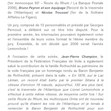
(1er monocoque 60' – Route du Rhum / La Banque Postale
2006),
Bruno Peyron et son équipage
(Record de la traversée
de l'Atlantique) et
Nicolas Troussel
(1er de la Solitaire
Afflelou-Le Figaro).
Un jury, composé de 13 personnalités et présidé par Georges
Pernoud, a délibéré sur ce titre très disputé. Pour la
première année, les internautes pouvaient également voter
et l'ensemble de leurs votes formait le 14ème membre du
jury. Ensemble, ils ont décidé que 2006 serait l'année
Lemonchois !
A l'occasion de cette soirée,
Jean-Pierre Champion
, le
Président de la Fédération Française de Voile a également
salué la contribution de la famille Rothschild au patrimoine de
la voile française par un hommage rendu au Baron Benjamin
de Rothschild, présent dans la salle. «
En 1876, sur le Lac
Léman, un record était battu par le premier Gitana à la
vitesse d'environ 19 nœuds, aujourd'hui, 130 ans plus tard,
c'est la traversée de l'Atlantique que Lionel Lemonchois a
effectué à cette même vitesse, de moyenne cette fois ! Sur
cette Route du Rhum, les multicoques Orma ont de nouveau
prouvé qu'ils étaient les rois de l'Atlantique et je tenais à
remercier le Baron Benjamin de Rothschild pour son