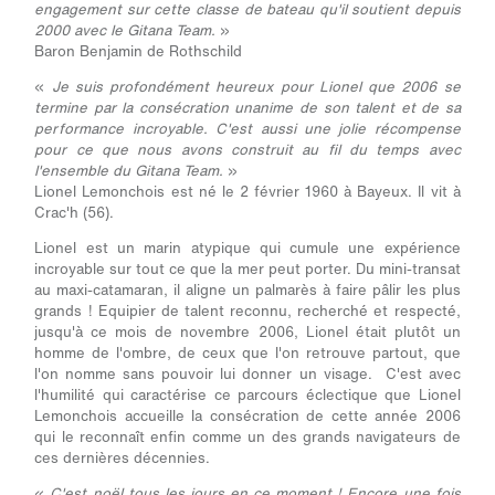
engagement sur cette classe de bateau qu'il soutient depuis
2000 avec le Gitana Team.
»
Baron Benjamin de Rothschild
«
Je suis profondément heureux pour Lionel que 2006 se
termine par la consécration unanime de son talent et de sa
performance incroyable. C'est aussi une jolie récompense
pour ce que nous avons construit au fil du temps avec
l'ensemble du Gitana Team.
»
Lionel Lemonchois est né le 2 février 1960 à Bayeux. Il vit à
Crac'h (56).
Lionel est un marin atypique qui cumule une expérience
incroyable sur tout ce que la mer peut porter. Du mini-transat
au maxi-catamaran, il aligne un palmarès à faire pâlir les plus
grands ! Equipier de talent reconnu, recherché et respecté,
jusqu'à ce mois de novembre 2006, Lionel était plutôt un
homme de l'ombre, de ceux que l'on retrouve partout, que
l'on nomme sans pouvoir lui donner un visage. C'est avec
l'humilité qui caractérise ce parcours éclectique que Lionel
Lemonchois accueille la consécration de cette année 2006
qui le reconnaît enfin comme un des grands navigateurs de
ces dernières décennies.
«
C'est noël tous les jours en ce moment ! Encore une fois