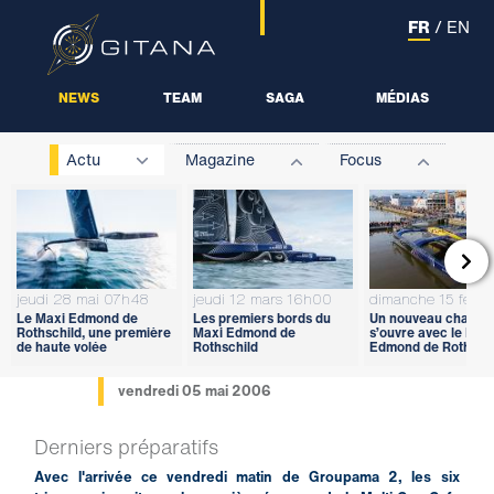
FR
/
EN
NEWS
TEAM
SAGA
MÉDIAS
Actu
Magazine
Focus

jeudi 28 mai 07h48
jeudi 12 mars 16h00
dimanche 15 févri
Le Maxi Edmond de
Les premiers bords du
Un nouveau chapitr
Rothschild, une première
Maxi Edmond de
s’ouvre avec le Max
de haute volée
Rothschild
Edmond de Rothschi
vendredi 05 mai 2006
Derniers préparatifs
Avec l'arrivée ce vendredi matin de Groupama 2, les six