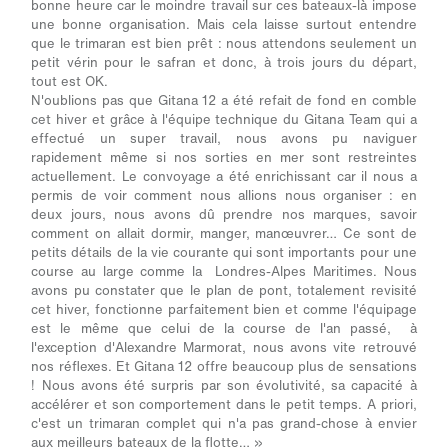
bonne heure car le moindre travail sur ces bateaux-là impose
une bonne organisation. Mais cela laisse surtout entendre
que le trimaran est bien prêt : nous attendons seulement un
petit vérin pour le safran et donc, à trois jours du départ,
tout est OK.
N'oublions pas que Gitana 12 a été refait de fond en comble
cet hiver et grâce à l'équipe technique du Gitana Team qui a
effectué un super travail, nous avons pu naviguer
rapidement même si nos sorties en mer sont restreintes
actuellement. Le convoyage a été enrichissant car il nous a
permis de voir comment nous allions nous organiser : en
deux jours, nous avons dû prendre nos marques, savoir
comment on allait dormir, manger, manœuvrer… Ce sont de
petits détails de la vie courante qui sont importants pour une
course au large comme la Londres-Alpes Maritimes. Nous
avons pu constater que le plan de pont, totalement revisité
cet hiver, fonctionne parfaitement bien et comme l'équipage
est le même que celui de la course de l'an passé, à
l'exception d'Alexandre Marmorat, nous avons vite retrouvé
nos réflexes. Et Gitana 12 offre beaucoup plus de sensations
! Nous avons été surpris par son évolutivité, sa capacité à
accélérer et son comportement dans le petit temps. A priori,
c'est un trimaran complet qui n'a pas grand-chose à envier
aux meilleurs bateaux de la flotte… »