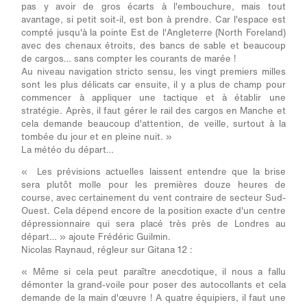
pas y avoir de gros écarts à l'embouchure, mais tout
avantage, si petit soit-il, est bon à prendre. Car l'espace est
compté jusqu'à la pointe Est de l'Angleterre (North Foreland)
avec des chenaux étroits, des bancs de sable et beaucoup
de cargos… sans compter les courants de marée !
Au niveau navigation stricto sensu, les vingt premiers milles
sont les plus délicats car ensuite, il y a plus de champ pour
commencer à appliquer une tactique et à établir une
stratégie. Après, il faut gérer le rail des cargos en Manche et
cela demande beaucoup d'attention, de veille, surtout à la
tombée du jour et en pleine nuit. »
La météo du départ…
« Les prévisions actuelles laissent entendre que la brise
sera plutôt molle pour les premières douze heures de
course, avec certainement du vent contraire de secteur Sud-
Ouest. Cela dépend encore de la position exacte d'un centre
dépressionnaire qui sera placé très près de Londres au
départ… » ajoute Frédéric Guilmin.
Nicolas Raynaud, régleur sur Gitana 12 :
« Même si cela peut paraître anecdotique, il nous a fallu
démonter la grand-voile pour poser des autocollants et cela
demande de la main d'œuvre ! A quatre équipiers, il faut une