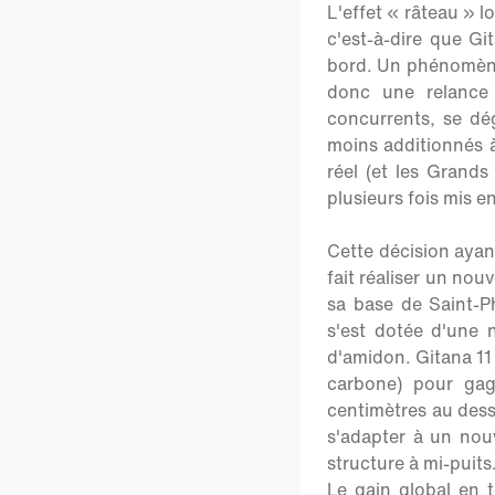
L'effet « râteau » 
c'est-à-dire que Gi
bord. Un phénomène
donc une relance 
concurrents, se dé
moins additionnés à
réel (et les Grands
plusieurs fois mis en
Cette décision ayan
fait réaliser un no
sa base de Saint-Ph
s'est dotée d'une 
d'amidon. Gitana 11
carbone) pour gag
centimètres au dess
s'adapter à un nou
structure à mi-puits
Le gain global en t