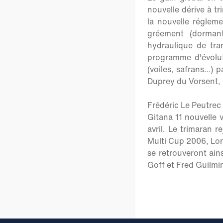
nouvelle dérive à tr
la nouvelle régleme
gréement (dormant
hydraulique de tr
programme d'évolut
(voiles, safrans…) 
Duprey du Vorsent, l
Frédéric Le Peutrec
Gitana 11 nouvelle v
avril. Le trimaran r
Multi Cup 2006, Lon
se retrouveront ain
Goff et Fred Guilmin