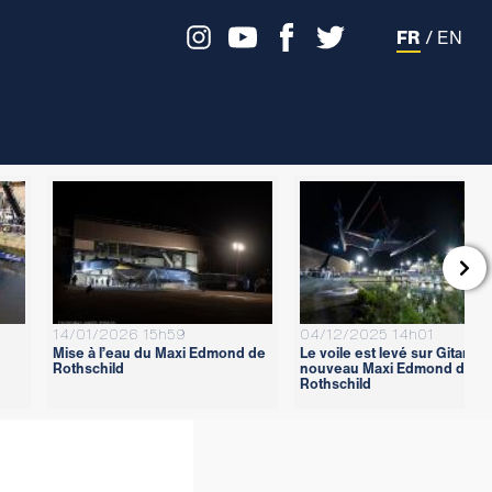
FR
/
EN

14/01/2026 15h59
04/12/2025 14h01
Mise à l’eau du Maxi Edmond de
Le voile est levé sur Gitana 1
Rothschild
nouveau Maxi Edmond de
Rothschild