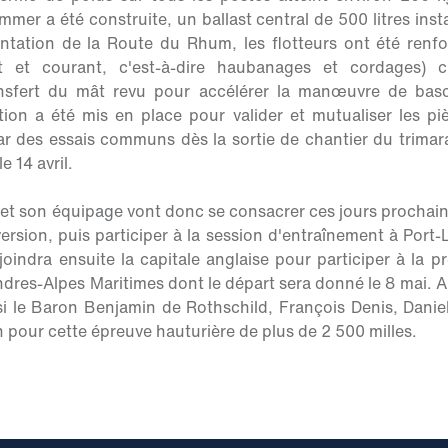
immer a été construite, un ballast central de 500 litres inst
ntation de la Route du Rhum, les flotteurs ont été renfo
 et courant, c'est-à-dire haubanages et cordages) 
ansfert du mât revu pour accélérer la manœuvre de basc
ion a été mis en place pour valider et mutualiser les pi
par des essais communs dès la sortie de chantier du trima
e 14 avril.
 et son équipage vont donc se consacrer ces jours prochains
ersion, puis participer à la session d'entraînement à Port
ejoindra ensuite la capitale anglaise pour participer à la 
dres-Alpes Maritimes dont le départ sera donné le 8 mai. A
si le Baron Benjamin de Rothschild, François Denis, Dani
 pour cette épreuve hauturière de plus de 2 500 milles.