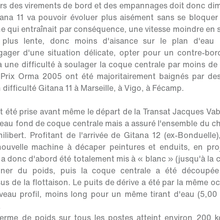
lors des virements de bord et des empannages doit donc di
tana 11 va pouvoir évoluer plus aisément sans se bloquer
 qui entraînait par conséquence, une vitesse moindre en 
plus lente, donc moins d'aisance sur le plan d'eau 
gager d'une situation délicate, opter pour un contre-bor
 une difficulté à soulager la coque centrale par moins d
 Prix Orma 2005 ont été majoritairement baignés par des 
 difficulté Gitana 11 à Marseille, à Vigo, à Fécamp.
t été prise avant même le départ de la Transat Jacques Vab
uveau fond de coque centrale mais a assuré l'ensemble du ch
ilibert. Profitant de l'arrivée de Gitana 12 (ex-Bonduelle)
nouvelle machine à décaper peintures et enduits, en pro
 a donc d'abord été totalement mis à « blanc » (jusqu'à la 
ner du poids, puis la coque centrale a été découpée
us de la flottaison. Le puits de dérive a été par la même o
veau profil, moins long pour un même tirant d'eau (5,00 
.
erme de poids sur tous les postes atteint environ 200 kg