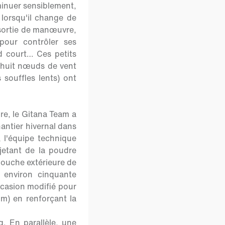
minuer sensiblement,
 lorsqu'il change de
sortie de manœuvre,
pour contrôler ses
d court… Ces petits
e huit nœuds de vent
souffles lents) ont
re, le Gitana Team a
antier hivernal dans
, l'équipe technique
jetant de la poudre
couche extérieure de
 environ cinquante
ccasion modifié pour
m) en renforçant la
. En parallèle, une