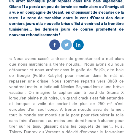
un arrêt technique pour réparer dans une baie algérienne.
Gitana 11 a perdu un peu de terrain ce matin alors qu'il naviguait
à vue en compagnie de Géant, en choisissant de s'écarter de la
terre. La zone de transition entre le vent d'Ouest des deux
derniers jours et la nouvelle brise d'Est à venir est à la frontière
tunisienne… les derniers jours de course promettent de
nouveau rebondissements !
« Nous avons cassé la drisse de gennaker cette nuit alors
que nous marchions à trente nœuds… Nous avons dû nous
détourner et nous arrêter dans le golfe de Bejaïa, dite baie
de Bougie (Petite Kabylie) pour monter dans le mât et
repasser une drisse. Nous sommes repartis vers 3h30 ce
vendredi matin. » indiquait Nicolas Raynaud lors d'une brève
vacation. On imagine le capharnaüm à bord de Gitana X
lorsqu'en pleine nuit noire, un grand crack s'est fait entendre
et lorsque la voile de portant de plus de 250 m² s'est
écroulée d'un seul coup. A trente nœuds avec de la mer,
tout le monde est monté sur le pont pour récupérer la toile
sans faire d'accroc : au moins une demi-heure à ahaner pour
tirer sur le tissu glissant dans les paquets de mer… Puis,
Thierry Duprey du Vorsent a décidé d'envoyer le foc-solent