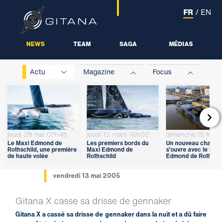
FR
/
EN
NEWS
TEAM
SAGA
MÉDIAS
Actu
Magazine
Focus

jeudi 28 mai 07h48
jeudi 12 mars 16h00
dimanche 15 févri
Le Maxi Edmond de
Les premiers bords du
Un nouveau chapitr
Rothschild, une première
Maxi Edmond de
s’ouvre avec le Max
de haute volée
Rothschild
Edmond de Rothschi
vendredi 13 mai 2005
Gitana X casse sa drisse de gennaker
Gitana X a cassé sa drisse de gennaker dans la nuit et a dû faire