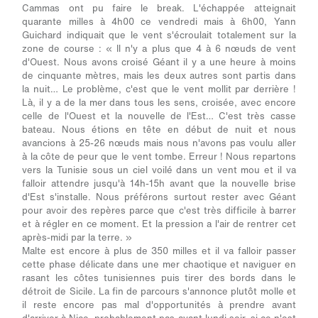
Cammas ont pu faire le break. L'échappée atteignait
quarante milles à 4h00 ce vendredi mais à 6h00, Yann
Guichard indiquait que le vent s'écroulait totalement sur la
zone de course : « Il n'y a plus que 4 à 6 nœuds de vent
d'Ouest. Nous avons croisé Géant il y a une heure à moins
de cinquante mètres, mais les deux autres sont partis dans
la nuit… Le problème, c'est que le vent mollit par derrière !
Là, il y a de la mer dans tous les sens, croisée, avec encore
celle de l'Ouest et la nouvelle de l'Est… C'est très casse
bateau. Nous étions en tête en début de nuit et nous
avancions à 25-26 nœuds mais nous n'avons pas voulu aller
à la côte de peur que le vent tombe. Erreur ! Nous repartons
vers la Tunisie sous un ciel voilé dans un vent mou et il va
falloir attendre jusqu'à 14h-15h avant que la nouvelle brise
d'Est s'installe. Nous préférons surtout rester avec Géant
pour avoir des repères parce que c'est très difficile à barrer
et à régler en ce moment. Et la pression a l'air de rentrer cet
après-midi par la terre. »
Malte est encore à plus de 350 milles et il va falloir passer
cette phase délicate dans une mer chaotique et naviguer en
rasant les côtes tunisiennes puis tirer des bords dans le
détroit de Sicile. La fin de parcours s'annonce plutôt molle et
il reste encore pas mal d'opportunités à prendre avant