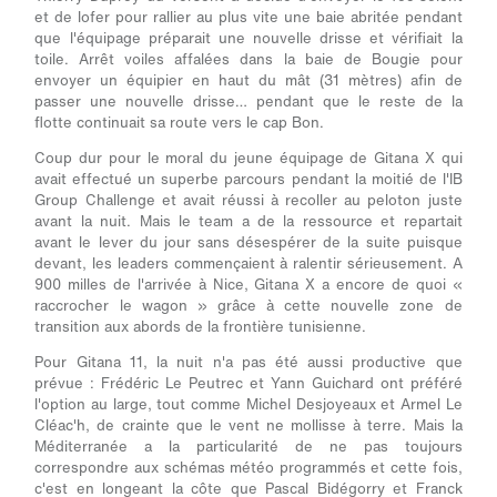
et de lofer pour rallier au plus vite une baie abritée pendant
que l'équipage préparait une nouvelle drisse et vérifiait la
toile. Arrêt voiles affalées dans la baie de Bougie pour
envoyer un équipier en haut du mât (31 mètres) afin de
passer une nouvelle drisse… pendant que le reste de la
flotte continuait sa route vers le cap Bon.
Coup dur pour le moral du jeune équipage de Gitana X qui
avait effectué un superbe parcours pendant la moitié de l'IB
Group Challenge et avait réussi à recoller au peloton juste
avant la nuit. Mais le team a de la ressource et repartait
avant le lever du jour sans désespérer de la suite puisque
devant, les leaders commençaient à ralentir sérieusement. A
900 milles de l'arrivée à Nice, Gitana X a encore de quoi «
raccrocher le wagon » grâce à cette nouvelle zone de
transition aux abords de la frontière tunisienne.
Pour Gitana 11, la nuit n'a pas été aussi productive que
prévue : Frédéric Le Peutrec et Yann Guichard ont préféré
l'option au large, tout comme Michel Desjoyeaux et Armel Le
Cléac'h, de crainte que le vent ne mollisse à terre. Mais la
Méditerranée a la particularité de ne pas toujours
correspondre aux schémas météo programmés et cette fois,
c'est en longeant la côte que Pascal Bidégorry et Franck