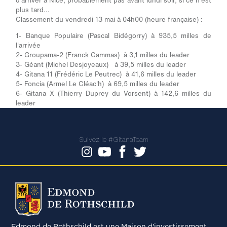
d'arriver à Nice, probablement pas avant lundi soir, si ce n'est
plus tard...
Classement du vendredi 13 mai à 04h00 (heure française) :
1- Banque Populaire (Pascal Bidégorry) à 935,5 milles de
l'arrivée
2- Groupama-2 (Franck Cammas) à 3,1 milles du leader
3- Géant (Michel Desjoyeaux) à 39,5 milles du leader
4- Gitana 11 (Frédéric Le Peutrec) à 41,6 milles du leader
5- Foncia (Armel Le Cléac'h) à 69,5 milles du leader
6- Gitana X (Thierry Duprey du Vorsent) à 142,6 milles du
leader
Suivez le #GitanaTeam