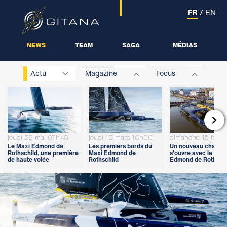
FR
/
EN
NEWS
TEAM
SAGA
MÉDIAS
Actu
Magazine
Focus

jeudi 28 mai 07h48
jeudi 12 mars 16h00
dimanche 15 févri
Le Maxi Edmond de
Les premiers bords du
Un nouveau chapitr
Rothschild, une première
Maxi Edmond de
s’ouvre avec le Max
de haute volée
Rothschild
Edmond de Rothschi