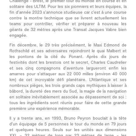
Challenge - Brest, le premier tour du monde en course et en
solitaire des ULTIM. Pour les six pionniers et leurs équipes, la
fin d’année 2023 s’annonce studieuse car c’est à une course
contre la montre technique que se livrent actuellement les
teams pour contrôler, vérifier et préparer à nouveau les
géants de 32 mètres après une Transat Jacques Vabre bien
engagée.
Fin décembre, le 29 très précisément, le Maxi Edmond de
Rothschild et ses adversaires rejoindront le quai Malbert et
les pontons de la cité du Ponant. Après dix jours de
festivités dont les brestois ont le secret, Charles Caudrelier
et ses cinq compagnons d’aventure largueront enfin les
amarres pour s’attaquer aux 22 000 milles (environ 40 000
km) de cet incroyable défi planétaire. L’Atlantique et ses
nombreux pièges, les trois grands caps mythiques à laisser à
bâbord, la dureté des mers du Sud, la magie de la navigation
en solitaire inévitablement associée au dépassement de soi :
tous les ingrédients sont réunis pour faire de cette grande
première une expérience mémorable.
Il y a trente ans, en 1993, Bruno Peyron bouclait à la tête
d’un équipage de 5 personnes le tour du monde en 79 jours
et quelques heures. Seuls sur les unités aux dimensions
XXL – 32 mètres de long par 23 mètres de large – les