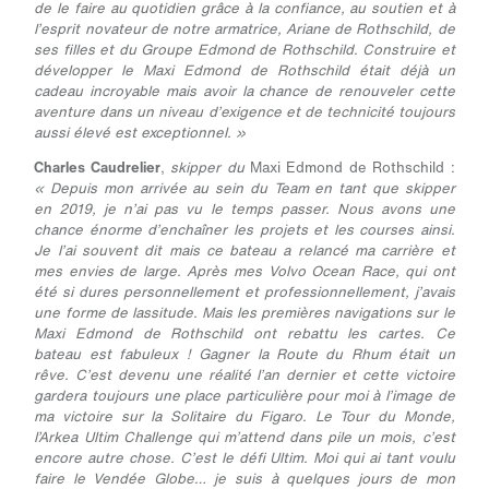
de le faire au quotidien grâce à la confiance, au soutien et à
l’esprit novateur de notre armatrice, Ariane de Rothschild, de
ses filles et du Groupe Edmond de Rothschild. Construire et
développer le Maxi Edmond de Rothschild était déjà un
cadeau incroyable mais avoir la chance de renouveler cette
aventure dans un niveau d’exigence et de technicité toujours
aussi élevé est exceptionnel. »
Charles Caudrelier
,
skipper du
Maxi Edmond de Rothschild :
« Depuis mon arrivée au sein du Team en tant que skipper
en 2019, je n’ai pas vu le temps passer. Nous avons une
chance énorme d’enchaîner les projets et les courses ainsi.
Je l’ai souvent dit mais ce bateau a relancé ma carrière et
mes envies de large. Après mes Volvo Ocean Race, qui ont
été si dures personnellement et professionnellement, j’avais
une forme de lassitude. Mais les premières navigations sur le
Maxi Edmond de Rothschild ont rebattu les cartes. Ce
bateau est fabuleux ! Gagner la Route du Rhum était un
rêve. C’est devenu une réalité l’an dernier et cette victoire
gardera toujours une place particulière pour moi à l’image de
ma victoire sur la Solitaire du Figaro. Le Tour du Monde,
l’Arkea Ultim Challenge qui m’attend dans pile un mois, c’est
encore autre chose. C’est le défi Ultim. Moi qui ai tant voulu
faire le Vendée Globe… je suis à quelques jours de mon