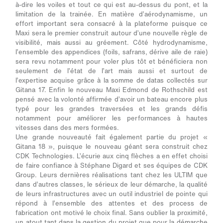
à-dire les voiles et tout ce qui est au-dessus du pont, et la
limitation de la trainée. En matière d’aérodynamisme, un
effort important sera consacré à la plateforme puisque ce
Maxi sera le premier construit autour d’une nouvelle règle de
visibilité, mais aussi au gréement. Côté hydrodynamisme,
l’ensemble des appendices (foils, safrans, dérive aile de raie)
sera revu notamment pour voler plus tôt et bénéficiera non
seulement de l’état de l’art mais aussi et surtout de
l’expertise acquise grâce à la somme de datas collectés sur
Gitana 17. Enfin le nouveau Maxi Edmond de Rothschild est
pensé avec la volonté affirmée d’avoir un bateau encore plus
typé pour les grandes traversées et les grands défis
notamment pour améliorer les performances à hautes
vitesses dans des mers formées.
Une grande nouveauté fait également partie du projet «
Gitana 18 », puisque le nouveau géant sera construit chez
CDK Technologies. L’écurie aux cinq flèches a en effet choisi
de faire confiance à Stéphane Digard et ses équipes de CDK
Group. Leurs dernières réalisations tant chez les ULTIM que
dans d’autres classes, le sérieux de leur démarche, la qualité
de leurs infrastructures avec un outil industriel de pointe qui
répond à l’ensemble des attentes et des process de
fabrication ont motivé le choix final. Sans oublier la proximité,
un atout tant dans la gestion du projet que pour la démarche