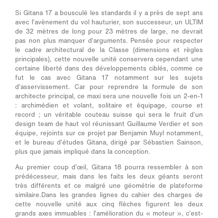
Si Gitana 17 a bousculé les standards il y a près de sept ans
avec l’avènement du vol hauturier, son successeur, un ULTIM
de 32 mètres de long pour 23 mètres de large, ne devrait
pas non plus manquer d’arguments. Pensée pour respecter
le cadre architectural de la Classe (dimensions et règles
principales), cette nouvelle unité conservera cependant une
certaine liberté dans des développements ciblés, comme ce
fut le cas avec Gitana 17 notamment sur les sujets
d’asservissement. Car pour reprendre la formule de son
architecte principal, ce maxi sera une nouvelle fois un 2-en-1
: archimédien et volant, solitaire et équipage, course et
record ; un véritable couteau suisse qui sera le fruit d’un
design team de haut vol réunissant Guillaume Verdier et son
équipe, rejoints sur ce projet par Benjamin Muyl notamment,
et le bureau d’études Gitana, dirigé par Sébastien Sainson,
plus que jamais impliqué dans la conception.
Au premier coup d’œil, Gitana 18 pourra ressembler à son
prédécesseur, mais dans les faits les deux géants seront
très différents et ce malgré une géométrie de plateforme
similaire.Dans les grandes lignes du cahier des charges de
cette nouvelle unité aux cinq flèches figurent les deux
grands axes immuables : l’amélioration du « moteur », c’est-