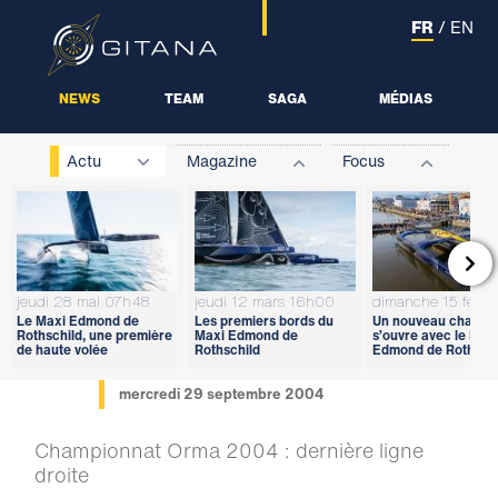
FR
/
EN
NEWS
TEAM
SAGA
MÉDIAS
Actu
Magazine
Focus

jeudi 28 mai 07h48
jeudi 12 mars 16h00
dimanche 15 févri
Le Maxi Edmond de
Les premiers bords du
Un nouveau chapitr
Rothschild, une première
Maxi Edmond de
s’ouvre avec le Max
de haute volée
Rothschild
Edmond de Rothschi
mercredi 29 septembre 2004
Championnat Orma 2004 : dernière ligne
droite