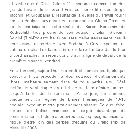
et victorieux à Calvi, Gitana 11 s'annonce comme l'un des
grands favoris de ce Grand Prix, au même titre que Sergio
Tacchini et Groupama II, résultat de la qualité du travail fourni
par les équipes navigante et technique du Gitana Team, et
de la participation déterminée du Baron Benjamin de
Rothschild, très proche de son équipe. L'Italien Giovanni
Soldini (TIM-Projetto Italia) ne sera malheureusement pas là
pour cause d'abordage avec Sodebo à Calvi imposant au
bateau un chantier lourd afin de refaire l'arrière du flotteur
tribord arraché. Ils seront donc 9 sur la ligne de départ de la
première manche, vendredi.
En attendant, aujourd'hui mercredi et demain jeudi, chaque
concurrent va procéder à des séances d'entraînements
libres, malheureusement dans de tous petits airs. Côté
météo, le vent risque en effet de se faire désirer un peu
jusqu'à la fin de la semaine. A ce jour, on annonce
uniquement un régime de brises thermiques de 10-15
noeuds, avec un mistral pratiquement absent. De quoi faire,
certes, de belles manches et exiger davantage de
concentration et de manoeuvres aux équipages, mais on
risque d'être loin des gerbes d'écume du Grand Prix de
Marseille 2003.