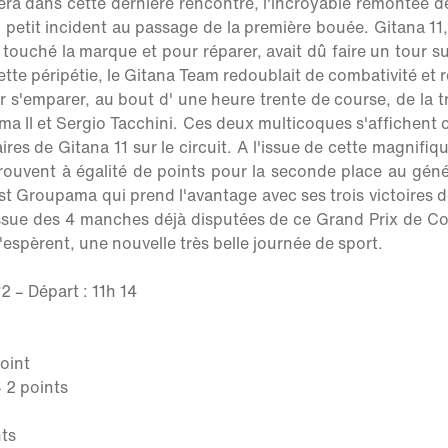
era dans cette dernière rencontre, l'incroyable remontée d
 petit incident au passage de la première bouée. Gitana 11
t touché la marque et pour réparer, avait dû faire un tour 
cette péripétie, le Gitana Team redoublait de combativité et
r s'emparer, au bout d' une heure trente de course, de la 
ama II et Sergio Tacchini. Ces deux multicoques s'affichent
res de Gitana 11 sur le circuit. A l'issue de cette magnifiq
rouvent à égalité de points pour la seconde place au génér
est Groupama qui prend l'avantage avec ses trois victoires 
ssue des 4 manches déjà disputées de ce Grand Prix de Co
'espèrent, une nouvelle très belle journée de sport.
 – Départ : 11h 14
point
– 2 points
nts