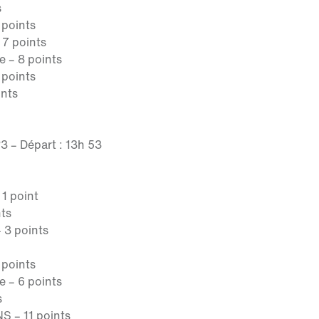
s
 points
 7 points
e – 8 points
 points
ints
 – Départ : 13h 53
 1 point
nts
– 3 points
 points
e – 6 points
s
NS – 11 points