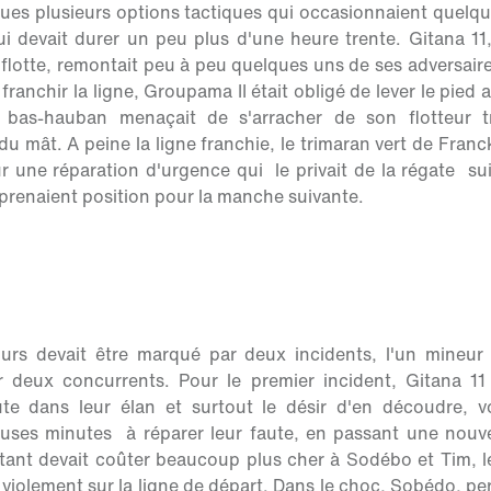
ques plusieurs options tactiques qui occasionnaient quel
i devait durer un peu plus d'une heure trente. Gitana 11
 flotte, remontait peu à peu quelques uns de ses adversaire
franchir la ligne, Groupama II était obligé de lever le pied
bas-hauban menaçait de s'arracher de son flotteur tr
du mât. A peine la ligne franchie, le trimaran vert de Fran
ur une réparation d'urgence qui le privait de la régate sui
prenaient position pour la manche suivante.
rs devait être marqué par deux incidents, l'un mineur e
deux concurrents. Pour le premier incident, Gitana 11 
e dans leur élan et surtout le désir d'en découdre, vo
uses minutes à réparer leur faute, en passant une nouvel
ant devait coûter beaucoup plus cher à Sodébo et Tim, le
violement sur la ligne de départ. Dans le choc, Sobédo, pe