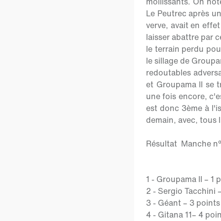
mollissants. On not
Le Peutrec après un
verve, avait en effe
laisser abattre par 
le terrain perdu pou
le sillage de Group
redoutables adversai
et Groupama II se t
une fois encore, c'
est donc 3ème à l'i
demain, avec, tous l
Résultat Manche n°2
1 - Groupama II – 1 
2 - Sergio Tacchini 
3 - Géant – 3 points
4 - Gitana 11– 4 poi