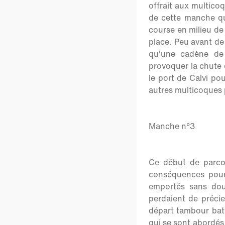
offrait aux multico
de cette manche qu
course en milieu de
place. Peu avant de 
qu'une cadène de 
provoquer la chute 
le port de Calvi po
autres multicoques 
Manche n°3
Ce début de parcou
conséquences pour 
emportés sans dout
perdaient de précie
départ tambour batt
qui se sont abordés 