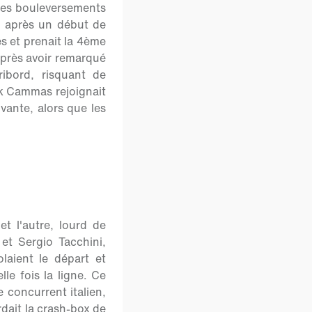
ques bouleversements
, après un début de
s et prenait la 4ème
 après avoir remarqué
ibord, risquant de
ck Cammas rejoignait
vante, alors que les
t l'autre, lourd de
et Sergio Tacchini,
laient le départ et
le fois la ligne. Ce
 concurrent italien,
rdait la crash-box de