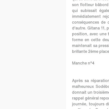
son flotteur bâbord 
qui subissait ég
immédiatement rej
conséquences de ce
d'autre. Gitana 11,
position, avec une 
forme en cette deu
maintenait sa pressi
brillante 2ème place
Manche n°4
Après sa réparation
malheureux Sodébo 
donnait un troisième
rappel général repor
journée, toujours d