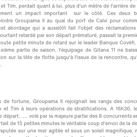
et Tim, perdait quant à lui, plus d'un mètre de l'arrière de 
alement un impact important sur le côté. Ces deux b
oindre Groupama II au quai du port de Calvi pour comme
t abordage qui a aussitôt fait l'objet des réclamations
 pourtant retardé par son départ prématuré, passait la pre
toute petite minute de retard sur le leader Banque Covéfi
xième partie de saison, l'équipage de Gitana 11 ne baiss
on sur la tête de flotte jusqu'à l'issue de la rencontre, qu
.
 de fortune, Groupama II rejoignait les rangs des concur
et Tim à leurs opérations de stratifications. A 16h30, 
 départ, .... volé par la majeure partie des 8 concurrents
tait de 15 petites minutes le véritable coup d'envoi de la 
isputée sur une mer agitée et sous un soleil magnifique,