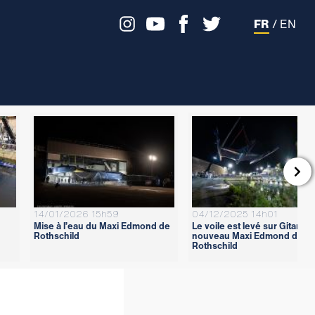
FR
/
EN

14/01/2026 15h59
04/12/2025 14h01
Mise à l’eau du Maxi Edmond de
Le voile est levé sur Gitana 1
Rothschild
nouveau Maxi Edmond de
Rothschild