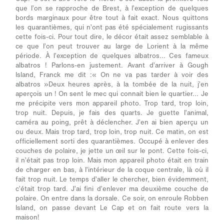
que l’on se rapproche de Brest, à l’exception de quelques
bords marginaux pour être tout à fait exact. Nous quittons
les quarantièmes, qui n’ont pas été spécialement rugissants
cette fois-ci. Pour tout dire, le décor était assez semblable à
ce que l’on peut trouver au large de Lorient à la même
période. À l’exception de quelques albatros... Ces fameux
albatros ! Parlons-en justement. Avant d’arriver à Gough
Island, Franck me dit :« On ne va pas tarder à voir des
albatros »Deux heures après, à la tombée de la nuit, j’en
aperçois un ! On sent le mec qui connait bien le quartier... Je
me précipite vers mon appareil photo. Trop tard, trop loin,
trop nuit. Depuis, je fais des quarts. Je guette l’animal,
caméra au poing, prêt à déclencher. J’en ai bien aperçu un
ou deux. Mais trop tard, trop loin, trop nuit. Ce matin, on est
officiellement sorti des quarantièmes. Occupé à enlever des
couches de polaire, je jette un œil sur le pont. Cette fois-ci,
il n’était pas trop loin. Mais mon appareil photo était en train
de charger en bas, à l’intérieur de la coque centrale, là où il
fait trop nuit. Le temps d’aller le chercher, bien évidemment,
c’était trop tard. J’ai fini d’enlever ma deuxième couche de
polaire. On entre dans la dorsale. Ce soir, on enroule Robben
Island, on passe devant Le Cap et on fait route vers la
maison!