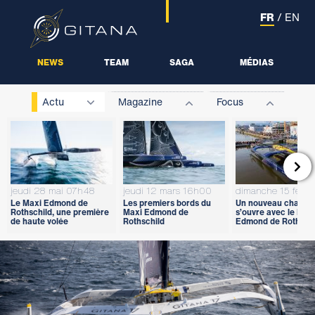
FR
/
EN
NEWS
TEAM
SAGA
MÉDIAS
Actu
Magazine
Focus

jeudi 28 mai 07h48
jeudi 12 mars 16h00
dimanche 15 févri
Le Maxi Edmond de
Les premiers bords du
Un nouveau chapitr
Rothschild, une première
Maxi Edmond de
s’ouvre avec le Max
de haute volée
Rothschild
Edmond de Rothschi