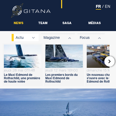
FR
/
EN
NEWS
TEAM
SAGA
MÉDIAS
Actu
Magazine
Focus

jeudi 28 mai 07h48
jeudi 12 mars 16h00
dimanche 15 févri
Le Maxi Edmond de
Les premiers bords du
Un nouveau chapitr
Rothschild, une première
Maxi Edmond de
s’ouvre avec le Max
de haute volée
Rothschild
Edmond de Rothschi