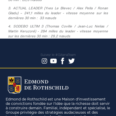
3. ACTUAL LEADER (Yves Le Blevec / Alex Pella / Ronan
Gladu) – 241,1 milles du leader - vitesse moyenne sur les
dernières 30 min : 33 nœuds
4. SODEBO ULTIM 3 (Thomas Coville / Jean-Luc Nelias /
Martin Keruzoré) - 284 milles du leader - vitesse moyenne
sur les dernières 30 min : 29,2 nœuds
Suivez le #GitanaTeam
Edmond de Rothschild est une Maison d'investissement
de convictions fondée sur l'idée que la richesse doit servir
à construire demain. Familial, indépendant et spécialisé, le
Groupe privilégie des stratégies audacieuses et des