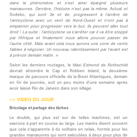
dans le phénomène et s’est ainsi épargné plusieurs
manœuvres. Derrière, l’histoire n’est pas la même.
Actual
et
Sodebo
, qui sont 3
e
et 4
e
, progressent à l’arrière de
l’anticyclone avec un vent de Nord-Ouest et n’ont pas à
empanner pour progresser vers le but, ils peuvent aller tout
droit ! La suite : l’anticyclone va s’arrêter car il va être stoppé
par l’Afrique et finalement nous allons pouvoir passer de
l’autre côté. Mais avant cela nous aurons une zone de vents
faibles à négocier. Un nouveau ralentissement par l’avant est
à prévoir demain matin. »
Selon les derniers routages, le
Maxi Edmond de Rothschild
devrait atteindre le Cap et Robben Island, la deuxième
marque de parcours officielle de la Brest Atlantiques, demain
en fin de journée, soit un peu moins d’une semaine après
avoir laissé Rio de Janeiro dans son sillage.
=>
VIDEO DU JOUR
Bricolage et partage des tâches
Le double, qui plus est sur de telles machines, est un
exercice à part en course au large. Les marins disent souvent
que cela s'apparente à du solitaire en relais, hormis pour les
grandes manœuvres qui sont exécutées à deux pour plus de