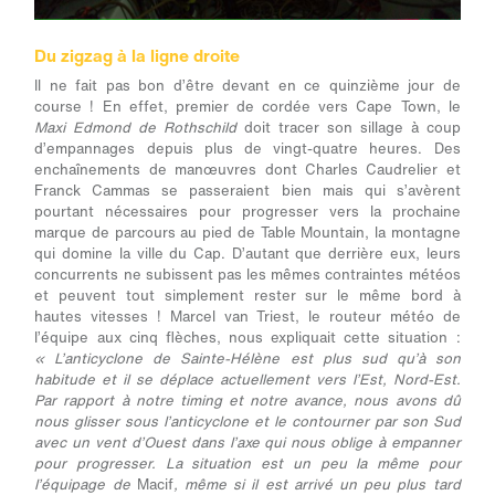
Du zigzag à la ligne droite
Il ne fait pas bon d’être devant en ce quinzième jour de
course ! En effet, premier de cordée vers Cape Town, le
Maxi Edmond de Rothschild
doit tracer son sillage à coup
d’empannages depuis plus de vingt-quatre heures. Des
enchaînements de manœuvres dont Charles Caudrelier et
Franck Cammas se passeraient bien mais qui s’avèrent
pourtant nécessaires pour progresser vers la prochaine
marque de parcours au pied de Table Mountain, la montagne
qui domine la ville du Cap. D’autant que derrière eux, leurs
concurrents ne subissent pas les mêmes contraintes météos
et peuvent tout simplement rester sur le même bord à
hautes vitesses ! Marcel van Triest, le routeur météo de
l’équipe aux cinq flèches, nous expliquait cette situation :
« L’anticyclone de Sainte-Hélène est plus sud qu’à son
habitude et il se déplace actuellement vers l’Est, Nord-Est.
Par rapport à notre timing et notre avance, nous avons dû
nous glisser sous l’anticyclone et le contourner par son Sud
avec un vent d’Ouest dans l’axe qui nous oblige à empanner
pour progresser. La situation est un peu la même pour
l’équipage de
Macif
, même si il est arrivé un peu plus tard