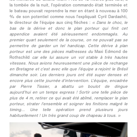
la tombée de la nuit, l’opération commando était terminée et
le bateau pouvait reprendre la mer en étant à nouveau à 100
% de son potentiel comme nous l’expliquait Cyril Dardashti,
le directeur de l’équipe aux cinq flèches :
« Dans le choc, le
bas de la dérive et donc le plan porteur qui finit cet
appendice avaient été sérieusement endommagés. Au
premier quart seulement de la course, on ne pouvait pas se
permettre de garder un tel handicap. Cette dérive à plan
porteur est une des pièces maîtresses du
Maxi Edmond de
Rothschild
car elle lui assure un vol stable à très hautes
vitesses. Nous avions heureusement une pièce de rechange
en Bretagne et c’est avec elle que l’équipe a rejoint le Brésil
dimanche soir. Les derniers jours ont été super denses et
encore plus cette journée d’intervention. L’équipe, encadrée
par Pierre Tissier, a abattu un boulot de dingue
aujourd’hui en un temps express ! Sortir une telle pièce de
plus de 4 m, retirer ce qui avait été abîmé, remplacer le plan
porteur, strater l’ensemble et soigner les finitions malgré le
timing... Une telle opération prend plusieurs jours
habituellement ! Un très grand coup de chapeau à tous. »