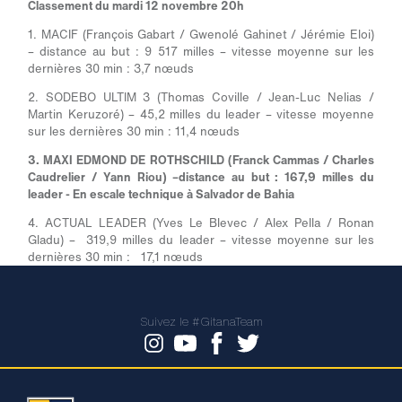
Classement du mardi 12 novembre 20h
1. MACIF (François Gabart / Gwenolé Gahinet / Jérémie Eloi)
– distance au but : 9 517 milles – vitesse moyenne sur les
dernières 30 min : 3,7 nœuds
2. SODEBO ULTIM 3 (Thomas Coville / Jean-Luc Nelias /
Martin Keruzoré) – 45,2 milles du leader – vitesse moyenne
sur les dernières 30 min : 11,4 nœuds
3. MAXI EDMOND DE ROTHSCHILD (Franck Cammas / Charles
Caudrelier / Yann Riou) –distance au but : 167,9 milles du
leader - En escale technique à Salvador de Bahia
4. ACTUAL LEADER (Yves Le Blevec / Alex Pella / Ronan
Gladu) – 319,9 milles du leader – vitesse moyenne sur les
dernières 30 min : 17,1 nœuds
Suivez le #GitanaTeam