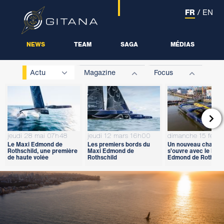
FR
/
EN
NEWS
TEAM
SAGA
MÉDIAS
Actu
Magazine
Focus

jeudi 28 mai 07h48
jeudi 12 mars 16h00
dimanche 15 févri
Le Maxi Edmond de
Les premiers bords du
Un nouveau chapitr
Rothschild, une première
Maxi Edmond de
s’ouvre avec le Max
de haute volée
Rothschild
Edmond de Rothschi