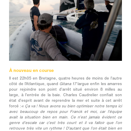
À nouveau en course
Il est 22h05 en Bretagne, quatre heures de moins de l’autre
côté de l’Atlantique, quand
Gitana 17
largue enfin les amarres
pour rejoindre son point d’arrêt situé environ 8 milles au
large, à l’entrée de la baie. Charles Caudrelier confiait son
état d’esprit avant de reprendre la mer et suite à cet arrêt
forcé :
« Ça va ! Nous avons su bien optimiser notre temps ici
avec beaucoup de repos pour Franck et moi, car l’équipe
avait la situation bien en main. Ce n’est jamais évident ce
genre d’escale car c’est très court et il va falloir que l’on
retrouve très vite un rythme ! D’autant que l’on était bien en