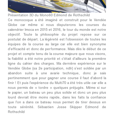
Présentation 3D du Mono60 Edmond de Rothschild
Ce monocoque a été imaginé et construit pour le Vendée
Globe car même si nous disputerons les courses du
calendrier Imoca en 2015 et 2016, le tour du monde est notre
objectif. Toute la philosophie du projet repose sur ce
postulat de départ. La légèreté est l’obsession de toutes les
équipes de la course au large car elle est bien synonyme
d’efficacité et donc de performance. Mais dès le début de ce
projet et compte tenu de la course majeure que nous visons,
la fiabilité a été notre priorité et c’était d’ailleurs la première
ligne du cahier des charges. Ma dernière expérience sur le
Vendée Globe (sa 2e participation, ndlr) s’est soldée par un
abandon suite à une avarie technique, donc je sais
pertinemment que pour gagner une course il faut d’abord la
finir ! Et puis l’expérience du Multi70 a été très utile car elle a
nous permis de « tordre » quelques préjugés. Même si sur
le papier, un bateau un peu plus solide et donc un peu plus
lourd devrait être moins rapide, dans les faits la confiance
que l’on a dans ce bateau nous permet de tirer dessus en
toute sérénité.
Sébastien Josse
Skipper Edmond de
Rothschild