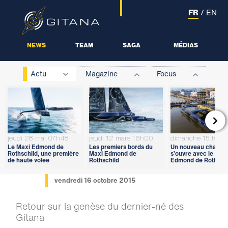
FR
/
EN
NEWS
TEAM
SAGA
MÉDIAS
Actu
Magazine
Focus

jeudi 28 mai 07h48
jeudi 12 mars 16h00
dimanche 15 févri
Le Maxi Edmond de
Les premiers bords du
Un nouveau chapitr
Rothschild, une première
Maxi Edmond de
s’ouvre avec le Max
de haute volée
Rothschild
Edmond de Rothschi
vendredi 16 octobre 2015
Retour sur la genèse du dernier-né des
Gitana