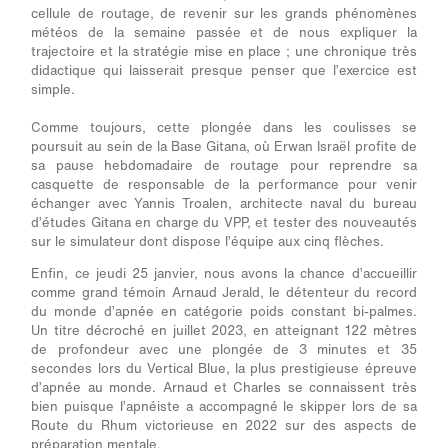
cellule de routage, de revenir sur les grands phénomènes
météos de la semaine passée et de nous expliquer la
trajectoire et la stratégie mise en place ; une chronique très
didactique qui laisserait presque penser que l’exercice est
simple.
Comme toujours, cette plongée dans les coulisses se
poursuit au sein de la Base Gitana, où Erwan Israël profite de
sa pause hebdomadaire de routage pour reprendre sa
casquette de responsable de la performance pour venir
échanger avec Yannis Troalen, architecte naval du bureau
d’études Gitana en charge du VPP, et tester des nouveautés
sur le simulateur dont dispose l’équipe aux cinq flèches.
Enfin, ce jeudi 25 janvier, nous avons la chance d’accueillir
comme grand témoin Arnaud Jerald, le détenteur du record
du monde d’apnée en catégorie poids constant bi-palmes.
Un titre décroché en juillet 2023, en atteignant 122 mètres
de profondeur avec une plongée de 3 minutes et 35
secondes lors du Vertical Blue, la plus prestigieuse épreuve
d’apnée au monde. Arnaud et Charles se connaissent très
bien puisque l’apnéiste a accompagné le skipper lors de sa
Route du Rhum victorieuse en 2022 sur des aspects de
préparation mentale.