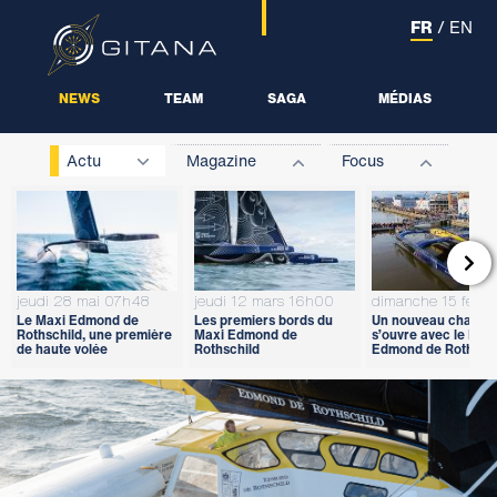
FR
/
EN
NEWS
TEAM
SAGA
MÉDIAS
Actu
Magazine
Focus

jeudi 28 mai 07h48
jeudi 12 mars 16h00
dimanche 15 févri
Le Maxi Edmond de
Les premiers bords du
Un nouveau chapitr
Rothschild, une première
Maxi Edmond de
s’ouvre avec le Max
de haute volée
Rothschild
Edmond de Rothschi