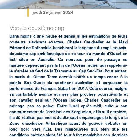
jeudi 25 janvier 2024
Vers le deuxième cap
Dans moins d’une heure et demie si les estimations de leurs
routeurs s’avèrent exactes, Charles Caudrelier et le Maxi
Edmond de Rothschild franchiront la longitude du cap Leeuwin,
deuxième cap emblématique de ce tour du monde d’Ouest en
Est, situé en Australie. Ce nouveau point de passage ne
marque cependant pas la fin de l’Ocean Indien qui rappelons-
le s’arrête au Sud de la Tasmanie au Cap Sud-Est. Pour autant,
le marin du Gitana Team devrait s’offrir un temps canon à la
pointe Sud-Ouest du continent australien et surpasser la
performance de François Gabart en 2017. Côté course, malgré
sa confortable avance sur ses plus proches poursuivants et
son cavalier seul sur l’Ocean Indien, Charles Caudrelier ne
ménage pas sa peine. Entre lundi après-midi, suite à son
contournement de l’archipel des Kerguelen, et la nuit dernière,
il a dû réaliser pas moins de dix-sept empannages le long de la
Zone d’Exclusion Antarctique avant de pouvoir débuter un
long bord vers l’Est. Des manœuvres qui, bien que les
conditions météos aient été tout à fait maniables ces derniers