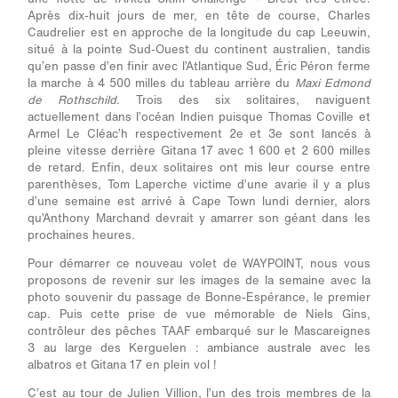
Après dix-huit jours de mer, en tête de course, Charles
Caudrelier est en approche de la longitude du cap Leeuwin,
situé à la pointe Sud-Ouest du continent australien, tandis
qu’en passe d’en finir avec l’Atlantique Sud, Éric Péron ferme
la marche à 4 500 milles du tableau arrière du
Maxi Edmond
de Rothschild
. Trois des six solitaires, naviguent
actuellement dans l’océan Indien puisque Thomas Coville et
Armel Le Cléac’h respectivement 2
e
et 3
e
sont lancés à
pleine vitesse derrière Gitana 17 avec 1 600 et 2 600 milles
de retard. Enfin, deux solitaires ont mis leur course entre
parenthèses, Tom Laperche victime d’une avarie il y a plus
d’une semaine est arrivé à Cape Town lundi dernier, alors
qu’Anthony Marchand devrait y amarrer son géant dans les
prochaines heures.
Pour démarrer ce nouveau volet de WAYPOINT, nous vous
proposons de revenir sur les images de la semaine avec la
photo souvenir du passage de Bonne-Espérance, le premier
cap. Puis cette prise de vue mémorable de Niels Gins,
contrôleur des pêches TAAF embarqué sur le Mascareignes
3 au large des Kerguelen : ambiance australe avec les
albatros et Gitana 17 en plein vol !
C’est au tour de Julien Villion, l’un des trois membres de la