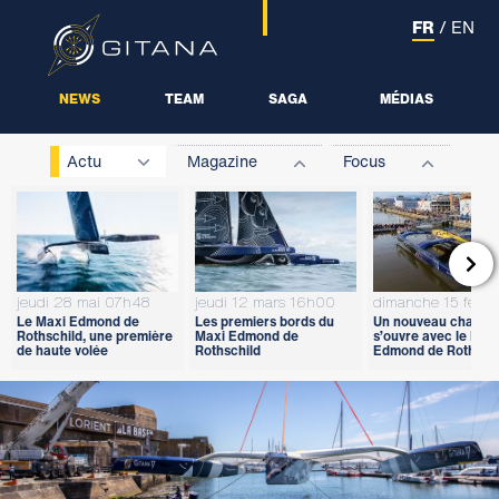
FR
/
EN
NEWS
TEAM
SAGA
MÉDIAS
Actu
Magazine
Focus

jeudi 28 mai 07h48
jeudi 12 mars 16h00
dimanche 15 févri
Le Maxi Edmond de
Les premiers bords du
Un nouveau chapitr
Rothschild, une première
Maxi Edmond de
s’ouvre avec le Max
de haute volée
Rothschild
Edmond de Rothschi