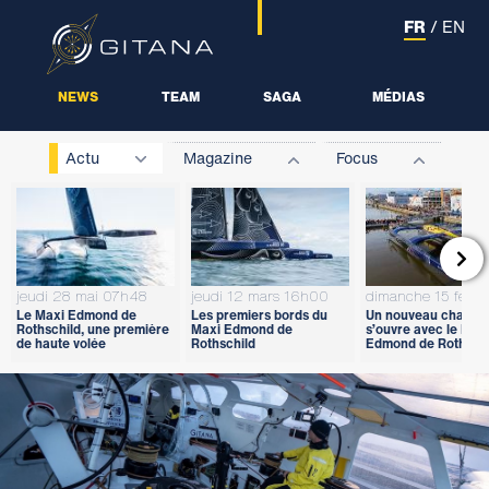
FR
/
EN
NEWS
TEAM
SAGA
MÉDIAS
Actu
Magazine
Focus

jeudi 28 mai 07h48
jeudi 12 mars 16h00
dimanche 15 févri
Le Maxi Edmond de
Les premiers bords du
Un nouveau chapitr
Rothschild, une première
Maxi Edmond de
s’ouvre avec le Max
de haute volée
Rothschild
Edmond de Rothschi