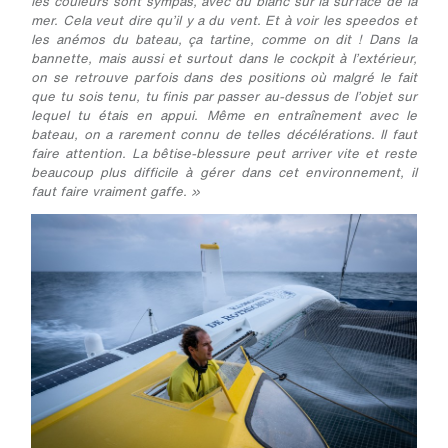
les couleurs sont sympas, avec du blanc sur la surface de la
mer. Cela veut dire qu’il y a du vent. Et à voir les speedos et
les anémos du bateau, ça tartine, comme on dit ! Dans la
bannette, mais aussi et surtout dans le cockpit à l’extérieur,
on se retrouve parfois dans des positions où malgré le fait
que tu sois tenu, tu finis par passer au-dessus de l’objet sur
lequel tu étais en appui. Même en entraînement avec le
bateau, on a rarement connu de telles décélérations. Il faut
faire attention. La bêtise-blessure peut arriver vite et reste
beaucoup plus difficile à gérer dans cet environnement, il
faut faire vraiment gaffe. »