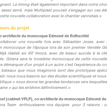
agnant. Le timing était également important dans notre cho
 assez serré, mais Multiplast pouvait s’engager sur ces dé
cette nouvelle collaboration avec le chantier vannetais »
eurs du projet
co-architecte du monocoque Edmond de Rothschild
ollaborer une nouvelle fois avec Sébastien Josse, avec qui
son monocoque de l’époque lors de son premier Vendée Glo
jà réalisé six 60’ Imoca, avec de beaux succès à la cl
tude. Gitana sera le troisième monocoque de cette nouvell
 démarquer d’un projet à un autre c’est l’expérience du co
s bateaux que nous imaginons sont des prototypes spécia
sûr nous nous basons sur des études scientifiques et nous
tifique » nous donne les grandes tendances vers lesquelles 
aine » qui les entérine définitivement.»
vost (cabinet VPLP), co-architecte du monocoque Edmond de
ana Team enthousiasme nos équipes pour 3 raisons : co