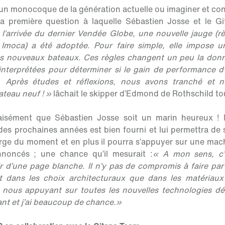
 un monocoque de la génération actuelle ou imaginer et con
 la première question à laquelle Sébastien Josse et le G
 l’arrivée du dernier Vendée Globe, une nouvelle jauge (r
e Imoca) a été adoptée. Pour faire simple, elle impose u
s nouveaux bateaux. Ces règles changent un peu la donn
 interprétées pour déterminer si le gain de performance 
é. Après études et réflexions, nous avons tranché et n
ateau neuf ! »
lâchait le skipper d’Edmond de Rothschild tou
aisément que Sébastien Josse soit un marin heureux !
es prochaines années est bien fourni et lui permettra de s’
arge du moment et en plus il pourra s’appuyer sur une mach
annoncés ; une chance qu’il mesurait :
« A mon sens, c’e
ir d’une page blanche. Il n’y pas de compromis à faire pa
nt dans les choix architecturaux que dans les matériaux
 nous appuyant sur toutes les nouvelles technologies dé
ant et j’ai beaucoup de chance.»