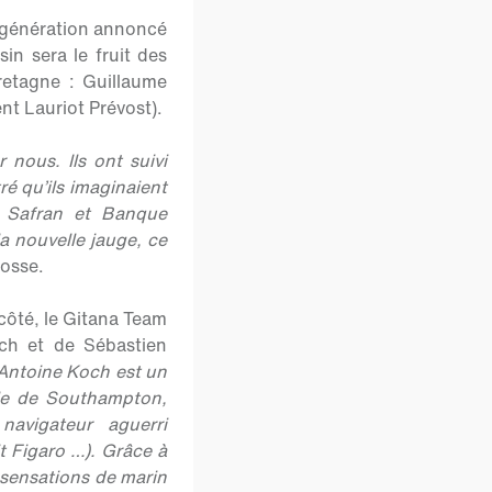
 génération annoncé
n sera le fruit des
retagne : Guillaume
t Lauriot Prévost).
 nous. Ils ont suivi
ré qu’ils imaginaient
e Safran et Banque
la nouvelle jauge, ce
Josse.
côté, le Gitana Team
ch et de Sébastien
Antoine Koch est un
ole de Southampton,
avigateur aguerri
t Figaro …). Grâce à
s sensations de marin