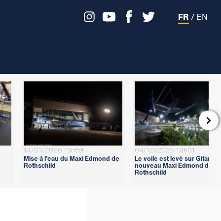
FR
/
EN

14/01/2026 15h59
04/12/2025 14h01
Mise à l’eau du Maxi Edmond de
Le voile est levé sur Gitana 1
Rothschild
nouveau Maxi Edmond de
Rothschild