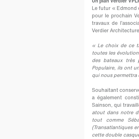
Un plan Verdier VPLP
Le futur « Edmond d
pour le prochain V
travaux de l’assoc
Verdier Architectur
« Le choix de ce ta
toutes les évolution
des bateaux très 
Populaire, ils ont u
qui nous permettra
Souhaitant conserve
a également const
Sainson, qui travail
atout dans notre di
tout comme Sébas
(Transatlantiques e
cette double casquet