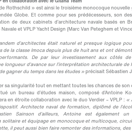
 en collaboration avec le Gitana Team
e Rothschild » est ainsi le troisième monocoque nouvelle
endée Globe. Et comme pour ses prédécesseurs, son dessi
iation de deux cabinets d’architecture navale basés en B
e Navale et VPLP Yacht Design (Marc Van Peteghem et Vincen
ndem d’architectes était naturel et presque logique pour
s de la classe Imoca depuis plus de huit ans et ont démont
performants. De par leur investissement aux côtés d
ne longueur d’avance sur l’interprétation architecturale de 
 de gagner du temps dans les études »
précisait Sébastien 
r sa singularité tout en mettant toutes les chances de son 
itué un bureau d’études maison, composé d’Antoine Ko
lera en étroite collaboration avec le duo Verdier – VPLP :
« 
spositif. Architecte naval de formation, diplômé de l’éc
tien Sainson d’ailleurs, Antoine est également un n
n solitaire et équipage en monocoque et multicoque, circui
te, il peut aussi bien faire remonter des informations, de