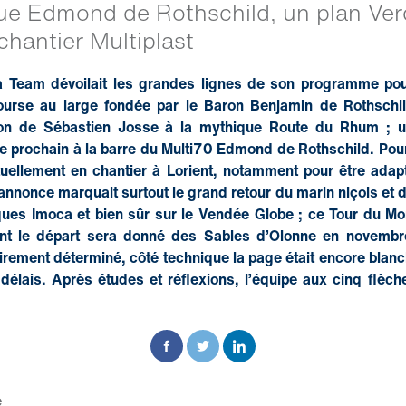
e Edmond de Rothschild, un plan Ver
chantier Multiplast
ana Team dévoilait les grandes lignes de son programme po
course au large fondée par le Baron Benjamin de Rothschil
tion de Sébastien Josse à la mythique Route du Rhum ; u
 prochain à la barre du Multi70 Edmond de Rothschild. Pour 
uellement en chantier à Lorient, notamment pour être adapt
e annonce marquait surtout le grand retour du marin niçois et 
ues Imoca et bien sûr sur le Vendée Globe ; ce Tour du M
nt le départ sera donné des Sables d’Olonne en novembr
lairement déterminé, côté technique la page était encore blanch
délais. Après études et réflexions, l’équipe aux cinq flèc
e