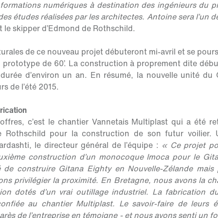
informations numériques à destination des ingénieurs du pr
des études réalisées par les architectes. Antoine sera l’un d
t le skipper d’Edmond de Rothschild.
urales de ce nouveau projet débuteront mi-avril et se pour
 prototype de 60’. La construction à proprement dite débu
durée d’environ un an. En résumé, la nouvelle unité du 
rs de l’été 2015.
rication
offres, c’est le chantier Vannetais Multiplast qui a été re
 Rothschild pour la construction de son futur voilier.
rdashti, le directeur général de l’équipe :
« Ce projet p
uxième construction d’un monocoque Imoca pour le Git
 de construire Gitana Eighty en Nouvelle-Zélande mais 
ons privilégier la proximité. En Bretagne, nous avons la c
ion dotés d’un vrai outillage industriel. La fabrication 
onfiée au chantier Multiplast. Le savoir-faire de leurs 
arès de l’entreprise en témoigne - et nous avons senti un 